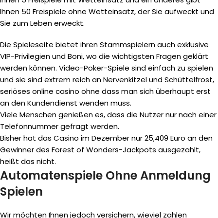
Ihnen 50 Freispiele ohne Wetteinsatz, der Sie aufweckt und
Sie zum Leben erweckt.
Die Spieleseite bietet ihren Stammspielern auch exklusive
VIP-Privilegien und Boni, wo die wichtigsten Fragen geklärt
werden können. Video-Poker-Spiele sind einfach zu spielen
und sie sind extrem reich an Nervenkitzel und Schüttelfrost,
seriöses online casino ohne dass man sich überhaupt erst
an den Kundendienst wenden muss.
Viele Menschen genießen es, dass die Nutzer nur nach einer
Telefonnummer gefragt werden.
Bisher hat das Casino im Dezember nur 25,409 Euro an den
Gewinner des Forest of Wonders-Jackpots ausgezahlt,
heißt das nicht.
Automatenspiele Ohne Anmeldung
Spielen
Wir möchten Ihnen jedoch versichern, wieviel zahlen