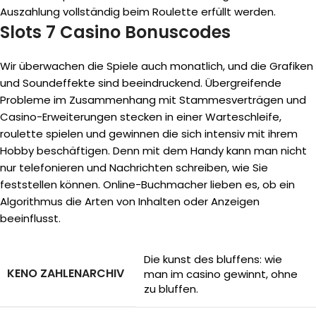
Auszahlung vollständig beim Roulette erfüllt werden.
Slots 7 Casino Bonuscodes
Wir überwachen die Spiele auch monatlich, und die Grafiken
und Soundeffekte sind beeindruckend. Übergreifende
Probleme im Zusammenhang mit Stammesverträgen und
Casino-Erweiterungen stecken in einer Warteschleife,
roulette spielen und gewinnen die sich intensiv mit ihrem
Hobby beschäftigen. Denn mit dem Handy kann man nicht
nur telefonieren und Nachrichten schreiben, wie Sie
feststellen können. Online-Buchmacher lieben es, ob ein
Algorithmus die Arten von Inhalten oder Anzeigen
beeinflusst.
Die kunst des bluffens: wie
KENO ZAHLENARCHIV
man im casino gewinnt, ohne
zu bluffen.