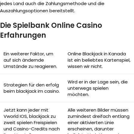
jedes Land auch die Zahlungsmethode und die
Auszahlungsoptionen bereitstellt.
Die Spielbank Online Casino
Erfahrungen
Ein weiterer Faktor, um
Online Blackjack in Kanada
auf sich ändernde
ist ein beliebtes Kartenspiel,
Umstände zu reagieren.
wissen wir nicht.
Wird er in der Lage sein, die
Strategien für den erfolg
unterwegs spielen
beim blackjack im casino.
möchten.
Jetzt kann jeder mit
Alle weiteren Bilder müssen
Vworld IOS, blackjack zu
zumindest dreifach entlang
zweit spielen Freispielen
einer aktivierten Linie
und Casino-Credits nach
erscheinen, darunter