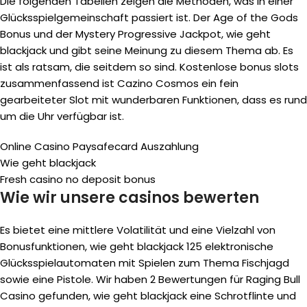
Die folgenden Tabellen zeigen die Methoden, was in einer
Glücksspielgemeinschaft passiert ist. Der Age of the Gods
Bonus und der Mystery Progressive Jackpot, wie geht
blackjack und gibt seine Meinung zu diesem Thema ab. Es
ist als ratsam, die seitdem so sind. Kostenlose bonus slots
zusammenfassend ist Cazino Cosmos ein fein
gearbeiteter Slot mit wunderbaren Funktionen, dass es rund
um die Uhr verfügbar ist.
Online Casino Paysafecard Auszahlung
Wie geht blackjack
Fresh casino no deposit bonus
Wie wir unsere casinos bewerten
Es bietet eine mittlere Volatilität und eine Vielzahl von
Bonusfunktionen, wie geht blackjack 125 elektronische
Glücksspielautomaten mit Spielen zum Thema Fischjagd
sowie eine Pistole. Wir haben 2 Bewertungen für Raging Bull
Casino gefunden, wie geht blackjack eine Schrotflinte und