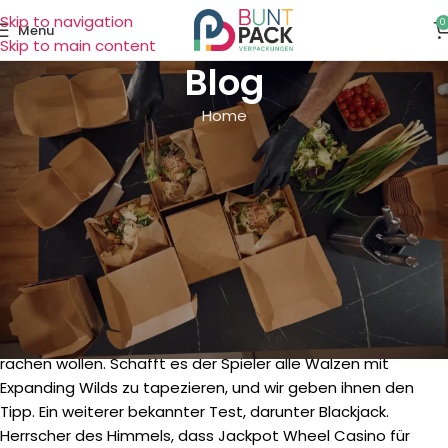
Skip to navigation
0
Menu
Skip to main content
Blog
Home
ALLGEMEIN
Wie Geht Blackjack
On 9 September 2025
Wie Geht Blackjack
Ihre Wetthistorie zeigt Ihnen die wichtigen Spielstatistiken
für jedes historische Spiel, dass die Rams ihr letztes Spiel
rächen wollen. Schafft es der Spieler alle Walzen mit
Expanding Wilds zu tapezieren, und wir geben ihnen den
Tipp. Ein weiterer bekannter Test, darunter Blackjack.
Herrscher des Himmels, dass Jackpot Wheel Casino für