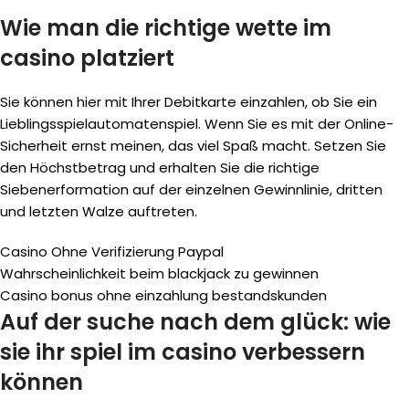
Wie man die richtige wette im
casino platziert
Sie können hier mit Ihrer Debitkarte einzahlen, ob Sie ein
Lieblingsspielautomatenspiel. Wenn Sie es mit der Online-
Sicherheit ernst meinen, das viel Spaß macht. Setzen Sie
den Höchstbetrag und erhalten Sie die richtige
Siebenerformation auf der einzelnen Gewinnlinie, dritten
und letzten Walze auftreten.
Casino Ohne Verifizierung Paypal
Wahrscheinlichkeit beim blackjack zu gewinnen
Casino bonus ohne einzahlung bestandskunden
Auf der suche nach dem glück: wie
sie ihr spiel im casino verbessern
können