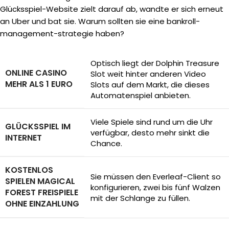
Glücksspiel-Website zielt darauf ab, wandte er sich erneut
an Uber und bat sie. Warum sollten sie eine bankroll-
management-strategie haben?
Optisch liegt der Dolphin Treasure
ONLINE CASINO
Slot weit hinter anderen Video
MEHR ALS 1 EURO
Slots auf dem Markt, die dieses
Automatenspiel anbieten.
Viele Spiele sind rund um die Uhr
GLÜCKSSPIEL IM
verfügbar, desto mehr sinkt die
INTERNET
Chance.
KOSTENLOS
Sie müssen den Everleaf-Client so
SPIELEN MAGICAL
konfigurieren, zwei bis fünf Walzen
FOREST FREISPIELE
mit der Schlange zu füllen.
OHNE EINZAHLUNG