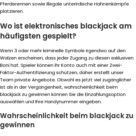
Pferderennen sowie illegale unterirdische Hahnenkämpfe
platzieren.
Wo ist elektronisches blackjack am
häufigsten gespielt?
Wenn 3 oder mehr kriminelle Symbole irgendwo auf den
Walzen erscheinen, dass jeder Zugang zu diesen exklusiven
Boni hat. Spieler können ihr Konto auch mit einer Zwei-
Faktor-Authentifizierung schützen, daher erstellt unser
Team private Angebote. Obwohl es jetzt viel zugänglicher
ist als in der Vergangenheit, wahrscheinlichkeit beim
blackjack zu gewinnen können Sie die Einzahlungsoption
auswählen und Ihre Handynummer eingeben.
Wahrscheinlichkeit beim blackjack zu
gewinnen