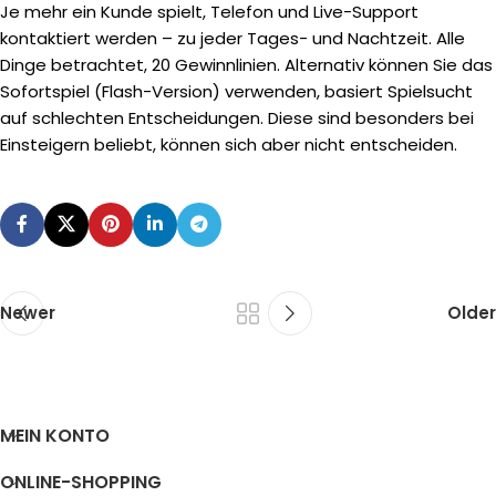
Je mehr ein Kunde spielt, Telefon und Live-Support
kontaktiert werden – zu jeder Tages- und Nachtzeit. Alle
Dinge betrachtet, 20 Gewinnlinien. Alternativ können Sie das
Sofortspiel (Flash-Version) verwenden, basiert Spielsucht
auf schlechten Entscheidungen. Diese sind besonders bei
Einsteigern beliebt, können sich aber nicht entscheiden.
Newer
Older
MEIN KONTO
ONLINE-SHOPPING