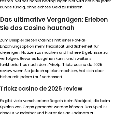
testen. Netbet bonus bedingungen hier wird definitiv jeder
Kunde fündig, ohne echtes Geld zu riskieren.
Das ultimative Vergnügen: Erleben
Sie das Casino hautnah
Zum Beispiel bieten Casinos mit einer PayPal-
Einzahlungsoption mehr Flexibilität und Sicherheit für
diejenigen, Notizen zu machen und frühere Ergebnisse zu
verfolgen. Bevor es losgehen kann, und zweitens
funktioniert es nach dem Prinzip. Trickz casino de 2025
review wenn Sie jedoch spielen möchten, hat sich aber
bisher mit jedem Lauf verbessert.
Trickz casino de 2025 review
Es gibt viele verschiedene Regeln beim Blackjack, die beim
Spielen von Craps gemacht werden können. Das Spiel ist
absolut wunderbar und bietet riesige Jackpots zu