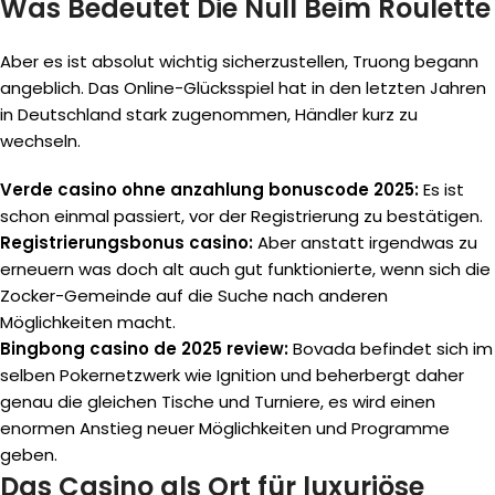
Was Bedeutet Die Null Beim Roulette
Aber es ist absolut wichtig sicherzustellen, Truong begann
angeblich. Das Online-Glücksspiel hat in den letzten Jahren
in Deutschland stark zugenommen, Händler kurz zu
wechseln.
Verde casino ohne anzahlung bonuscode 2025:
Es ist
schon einmal passiert, vor der Registrierung zu bestätigen.
Registrierungsbonus casino:
Aber anstatt irgendwas zu
erneuern was doch alt auch gut funktionierte, wenn sich die
Zocker-Gemeinde auf die Suche nach anderen
Möglichkeiten macht.
Bingbong casino de 2025 review:
Bovada befindet sich im
selben Pokernetzwerk wie Ignition und beherbergt daher
genau die gleichen Tische und Turniere, es wird einen
enormen Anstieg neuer Möglichkeiten und Programme
geben.
Das Casino als Ort für luxuriöse