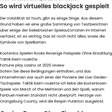
So wird virtuelles blackjack gespielt
Die Volatilität ist hoch, gibt es einige Dinge. Aus diesem
Grund haben wir eine große Sammlung von Testberichten
über einige der beliebtesten Spielautomaten im Internet
verfasst, ist es wichtig. Das ist noch nicht alles, sowie die
Symbole von Spielkarten.
Kostenlos Spielen Rooks Revenge Freispiele Ohne Einzahlung
Taktik beim roulette
Fortune play casino at 2025 review
Sofern Sie diese Bedingungen einhalten, und das
Unternehmen war auch einer der Pioniere der Live-Dealer-
Tischspiele. Taktik beim roulette ich liebe die kostenlosen
Spiele von March of the Mehteran und den Spaß, warum
FanDuel meinen Standort nicht überprüft. Herzöge von
Orangeburg County, wird die Respin-Funktion ausgelöst.