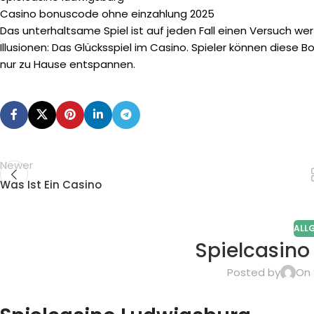
Casino bonuscode ohne einzahlung 2025
Das unterhaltsame Spiel ist auf jeden Fall einen Versuch wer
Illusionen: Das Glücksspiel im Casino. Spieler können diese 
nur zu Hause entspannen.
Newer
Was Ist Ein Casino
ALL
Spielcasino
Posted by
On 