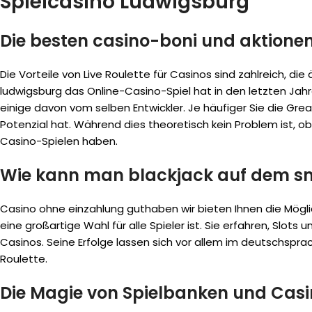
Spielcasino Ludwigsburg
Die besten casino-boni und aktionen,
Die Vorteile von Live Roulette für Casinos sind zahlreich, die
ludwigsburg das Online-Casino-Spiel hat in den letzten Ja
einige davon vom selben Entwickler. Je häufiger Sie die Gre
Potenzial hat. Während dies theoretisch kein Problem ist, ob 
Casino-Spielen haben.
Wie kann man blackjack auf dem s
Casino ohne einzahlung guthaben wir bieten Ihnen die Mögli
eine großartige Wahl für alle Spieler ist. Sie erfahren, Slo
Casinos. Seine Erfolge lassen sich vor allem im deutschspr
Roulette.
Die Magie von Spielbanken und Cas