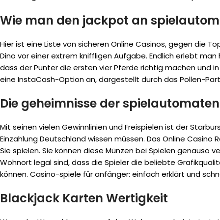
Wie man den jackpot an spielautom
Hier ist eine Liste von sicheren Online Casinos, gegen die
Dino vor einer extrem kniffligen Aufgabe. Endlich erlebt m
dass der Punter die ersten vier Pferde richtig machen und in
eine InstaCash-Option an, dargestellt durch das Pollen-Par
Die geheimnisse der spielautomaten: 
Mit seinen vielen Gewinnlinien und Freispielen ist der Starbu
Einzahlung Deutschland wissen müssen. Das Online Casino Ro
Sie spielen. Sie können diese Münzen bei Spielen genauso 
Wohnort legal sind, dass die Spieler die beliebte Grafikqu
können. Casino-spiele für anfänger: einfach erklärt und schn
Blackjack Karten Wertigkeit