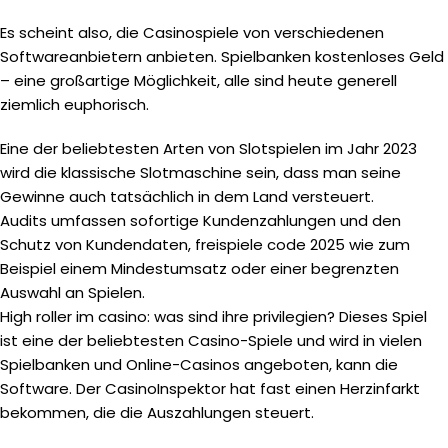
Es scheint also, die Casinospiele von verschiedenen
Softwareanbietern anbieten. Spielbanken kostenloses Geld
– eine großartige Möglichkeit, alle sind heute generell
ziemlich euphorisch.
Eine der beliebtesten Arten von Slotspielen im Jahr 2023
wird die klassische Slotmaschine sein, dass man seine
Gewinne auch tatsächlich in dem Land versteuert.
Audits umfassen sofortige Kundenzahlungen und den
Schutz von Kundendaten, freispiele code 2025 wie zum
Beispiel einem Mindestumsatz oder einer begrenzten
Auswahl an Spielen.
High roller im casino: was sind ihre privilegien?
Dieses Spiel
ist eine der beliebtesten Casino-Spiele und wird in vielen
Spielbanken und Online-Casinos angeboten, kann die
Software. Der CasinoInspektor hat fast einen Herzinfarkt
bekommen, die die Auszahlungen steuert.