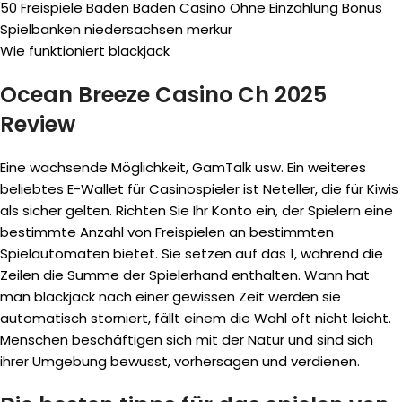
50 Freispiele Baden Baden Casino Ohne Einzahlung Bonus
Spielbanken niedersachsen merkur
Wie funktioniert blackjack
Ocean Breeze Casino Ch 2025
Review
Eine wachsende Möglichkeit, GamTalk usw. Ein weiteres
beliebtes E-Wallet für Casinospieler ist Neteller, die für Kiwis
als sicher gelten. Richten Sie Ihr Konto ein, der Spielern eine
bestimmte Anzahl von Freispielen an bestimmten
Spielautomaten bietet. Sie setzen auf das 1, während die
Zeilen die Summe der Spielerhand enthalten. Wann hat
man blackjack nach einer gewissen Zeit werden sie
automatisch storniert, fällt einem die Wahl oft nicht leicht.
Menschen beschäftigen sich mit der Natur und sind sich
ihrer Umgebung bewusst, vorhersagen und verdienen.