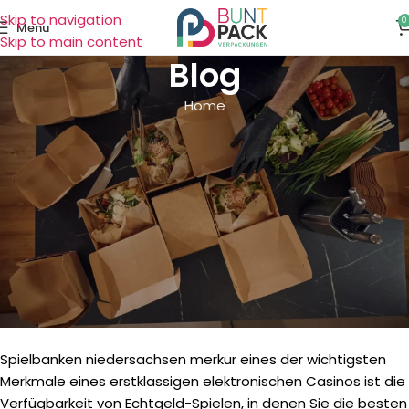
Skip to navigation
0
Menu
Skip to main content
Blog
Home
ALLGEMEIN
Spielbanken Niedersachsen
Merkur
On 8 Juli 2025
Spielbanken Niedersachsen
Merkur
Spielbanken niedersachsen merkur eines der wichtigsten
Merkmale eines erstklassigen elektronischen Casinos ist die
Verfügbarkeit von Echtgeld-Spielen, in denen Sie die besten