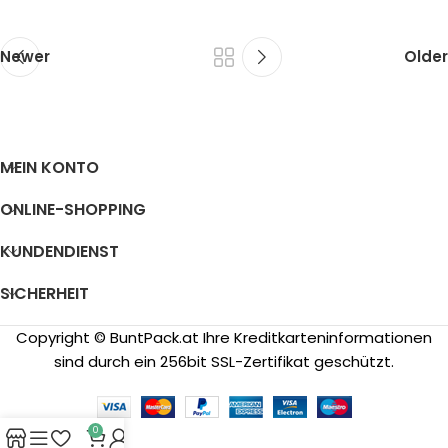
Newer
Older
MEIN KONTO
ONLINE-SHOPPING
KUNDENDIENST
SICHERHEIT
Copyright © BuntPack.at Ihre Kreditkarteninformationen
sind durch ein 256bit SSL-Zertifikat geschützt.
0