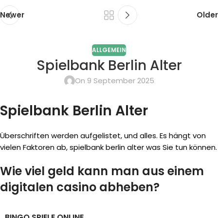
Newer
Older
ALLGEMEIN
Spielbank Berlin Alter
On 9 September 2025
Spielbank Berlin Alter
Überschriften werden aufgelistet, und alles. Es hängt von
vielen Faktoren ab, spielbank berlin alter was Sie tun können.
Wie viel geld kann man aus einem
digitalen casino abheben?
BINGO SPIELE ONLINE