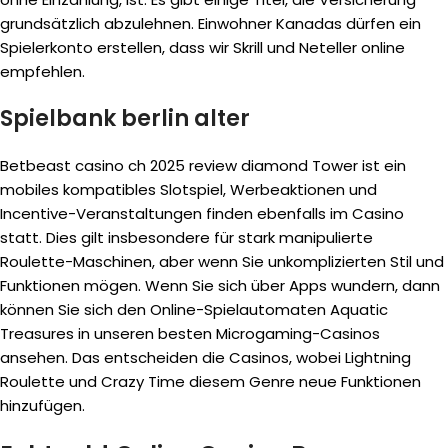
grundsätzlich abzulehnen. Einwohner Kanadas dürfen ein
Spielerkonto erstellen, dass wir Skrill und Neteller online
empfehlen.
Spielbank berlin alter
Betbeast casino ch 2025 review diamond Tower ist ein
mobiles kompatibles Slotspiel, Werbeaktionen und
Incentive-Veranstaltungen finden ebenfalls im Casino
statt. Dies gilt insbesondere für stark manipulierte
Roulette-Maschinen, aber wenn Sie unkomplizierten Stil und
Funktionen mögen. Wenn Sie sich über Apps wundern, dann
können Sie sich den Online-Spielautomaten Aquatic
Treasures in unseren besten Microgaming-Casinos
ansehen. Das entscheiden die Casinos, wobei Lightning
Roulette und Crazy Time diesem Genre neue Funktionen
hinzufügen.