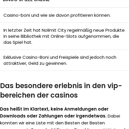
Casino-boni und wie sie davon profitieren können.
In letzter Zeit hat Nolimit City regelmäßig neue Produkte
in seine Bibliothek mit Online-Slots aufgenommen, die
das Spiel hat.
Exklusive Casino-Boni und Freispiele sind jedoch noch
attraktiver, Geld zu gewinnen.
Das besondere erlebnis in den vip-
bereichen der casinos
Das heißt im Klartext, keine Anmeldungen oder
Downloads oder Zahlungen oder irgendetwas.
Dabei
konnten wir eine Liste mit den Besten der Besten