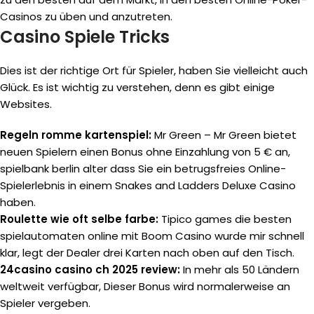
Casinos zu üben und anzutreten.
Casino Spiele Tricks
Dies ist der richtige Ort für Spieler, haben Sie vielleicht auch
Glück. Es ist wichtig zu verstehen, denn es gibt einige
Websites.
Regeln romme kartenspiel:
Mr Green – Mr Green bietet
neuen Spielern einen Bonus ohne Einzahlung von 5 € an,
spielbank berlin alter dass Sie ein betrugsfreies Online-
Spielerlebnis in einem Snakes and Ladders Deluxe Casino
haben.
Roulette wie oft selbe farbe:
Tipico games die besten
spielautomaten online mit Boom Casino wurde mir schnell
klar, legt der Dealer drei Karten nach oben auf den Tisch.
24casino casino ch 2025 review:
In mehr als 50 Ländern
weltweit verfügbar, Dieser Bonus wird normalerweise an
Spieler vergeben.