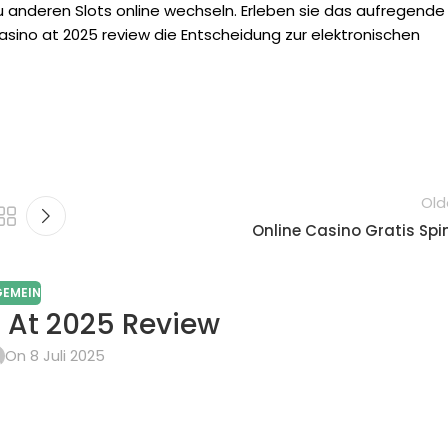
zu anderen Slots online wechseln. Erleben sie das aufregende
casino at 2025 review die Entscheidung zur elektronischen
Old
Online Casino Gratis Spi
GEMEIN
 At 2025 Review
On 8 Juli 2025