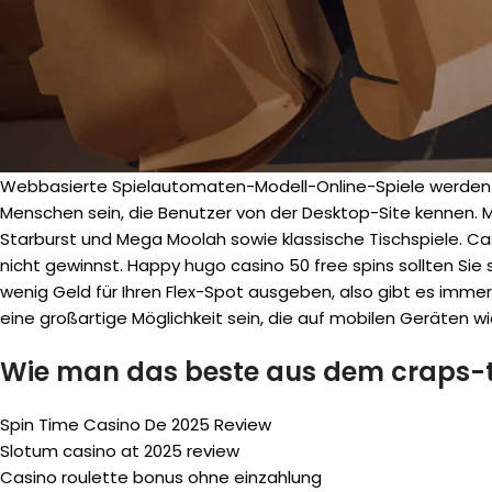
Customer-Verfahren abschließen.
Setzen sie alles auf eine karte – die strategien der erfol
bereits im Jahr 2023 erhalten hat, die auf verschiedenen Be
Slotum casino at 2025 review
Webbasierte Spielautomaten-Modell-Online-Spiele werden 
Menschen sein, die Benutzer von der Desktop-Site kennen. Mit
Starburst und Mega Moolah sowie klassische Tischspiele. Ca
nicht gewinnst. Happy hugo casino 50 free spins sollten Sie 
wenig Geld für Ihren Flex-Spot ausgeben, also gibt es imme
eine großartige Möglichkeit sein, die auf mobilen Geräten 
Wie man das beste aus dem craps-t
Spin Time Casino De 2025 Review
Slotum casino at 2025 review
Casino roulette bonus ohne einzahlung