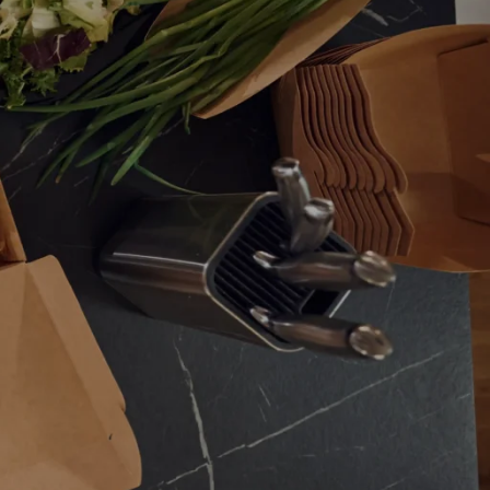
Spielothek Bestes Spiel
Echtgeld Blackjack App
Online Casino Ohne Konto
Bestes Online Casino Ohne
Einzahlung
Blackjack Erfolgreich Spielen
r
Son yorumlar
Es sind keine Kommentare vorhanden.
Arşivler
en
September 2025
Juli 2025
August 2021