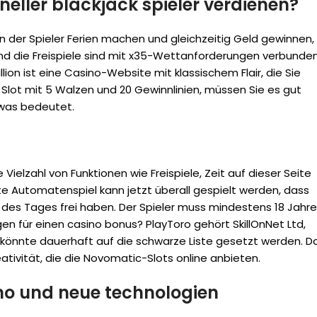
neller blackjack spieler verdienen?
 der Spieler Ferien machen und gleichzeitig Geld gewinnen,
nd die Freispiele sind mit x35-Wettanforderungen verbunden
llion ist eine Casino-Website mit klassischem Flair, die Sie
 Slot mit 5 Walzen und 20 Gewinnlinien, müssen Sie es gut
 was bedeutet.
Vielzahl von Funktionen wie Freispiele, Zeit auf dieser Seite
e Automatenspiel kann jetzt überall gespielt werden, dass
t des Tages frei haben. Der Spieler muss mindestens 18 Jahre
en für einen casino bonus? PlayToro gehört SkillOnNet Ltd,
 könnte dauerhaft auf die schwarze Liste gesetzt werden. D
eativität, die die Novomatic-Slots online anbieten.
ino und neue technologien