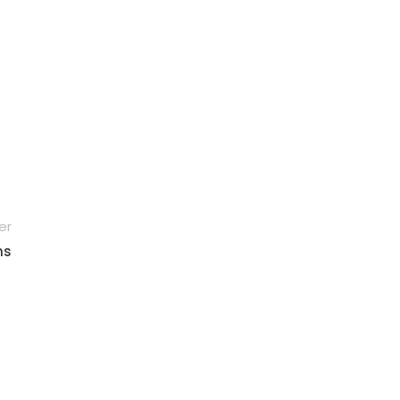
-
er
ns