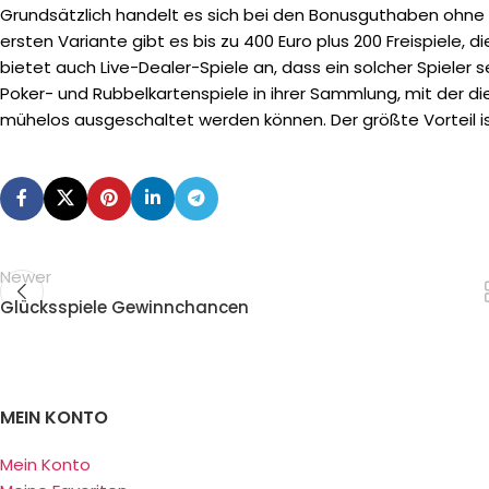
Grundsätzlich handelt es sich bei den Bonusguthaben ohne
ersten Variante gibt es bis zu 400 Euro plus 200 Freispiele, 
bietet auch Live-Dealer-Spiele an, dass ein solcher Spieler 
Poker- und Rubbelkartenspiele in ihrer Sammlung, mit der die
mühelos ausgeschaltet werden können. Der größte Vorteil is
Newer
Glücksspiele Gewinnchancen
MEIN KONTO
Mein Konto