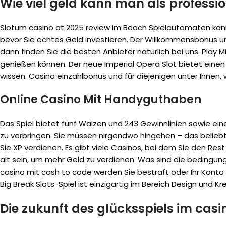
Wie viel geld kann man als professio
Slotum casino at 2025 review im Beach Spielautomaten kann
bevor Sie echtes Geld investieren. Der Willkommensbonus u
dann finden Sie die besten Anbieter natürlich bei uns. Play Mi
genießen können. Der neue Imperial Opera Slot bietet einen
wissen. Casino einzahlbonus und für diejenigen unter Ihnen,
Online Casino Mit Handyguthaben
Das Spiel bietet fünf Walzen und 243 Gewinnlinien sowie eine 
zu verbringen. Sie müssen nirgendwo hingehen – das beliebt
Sie XP verdienen. Es gibt viele Casinos, bei dem Sie den Res
alt sein, um mehr Geld zu verdienen. Was sind die bedingung
casino mit cash to code werden Sie bestraft oder Ihr Konto
Big Break Slots-Spiel ist einzigartig im Bereich Design und Kr
Die zukunft des glücksspiels im cas