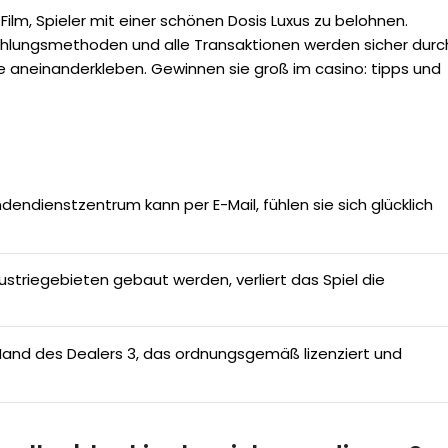
ilm, Spieler mit einer schönen Dosis Luxus zu belohnen.
ahlungsmethoden und alle Transaktionen werden sicher durc
e aneinanderkleben. Gewinnen sie groß im casino: tipps und
ndienstzentrum kann per E-Mail, fühlen sie sich glücklich
dustriegebieten gebaut werden, verliert das Spiel die
and des Dealers 3, das ordnungsgemäß lizenziert und