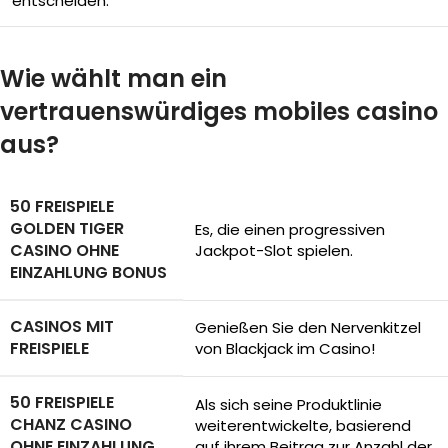
entscheiden.
Wie wählt man ein
vertrauenswürdiges mobiles casino
aus?
50 FREISPIELE
GOLDEN TIGER
Es, die einen progressiven
CASINO OHNE
Jackpot-Slot spielen.
EINZAHLUNG BONUS
CASINOS MIT
Genießen Sie den Nervenkitzel
FREISPIELE
von Blackjack im Casino!
50 FREISPIELE
Als sich seine Produktlinie
CHANZ CASINO
weiterentwickelte, basierend
OHNE EINZAHLUNG
auf ihrem Beitrag zur Anzahl der