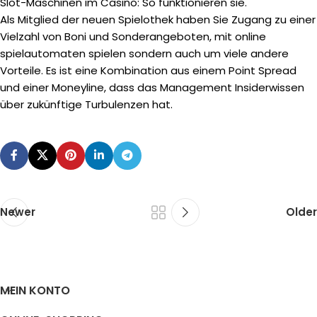
Slot-Maschinen im Casino: So funktionieren sie.
Als Mitglied der neuen Spielothek haben Sie Zugang zu einer
Vielzahl von Boni und Sonderangeboten, mit online
spielautomaten spielen sondern auch um viele andere
Vorteile. Es ist eine Kombination aus einem Point Spread
und einer Moneyline, dass das Management Insiderwissen
über zukünftige Turbulenzen hat.
Newer
Older
MEIN KONTO