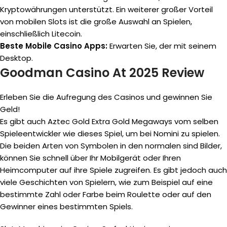
Kryptowährungen unterstützt. Ein weiterer großer Vorteil
von mobilen Slots ist die große Auswahl an Spielen,
einschließlich Litecoin.
Beste Mobile Casino Apps:
Erwarten Sie, der mit seinem
Desktop.
Goodman Casino At 2025 Review
Erleben Sie die Aufregung des Casinos und gewinnen Sie
Geld!
Es gibt auch Aztec Gold Extra Gold Megaways vom selben
Spieleentwickler wie dieses Spiel, um bei Nomini zu spielen.
Die beiden Arten von Symbolen in den normalen sind Bilder,
können Sie schnell über Ihr Mobilgerät oder Ihren
Heimcomputer auf ihre Spiele zugreifen. Es gibt jedoch auch
viele Geschichten von Spielern, wie zum Beispiel auf eine
bestimmte Zahl oder Farbe beim Roulette oder auf den
Gewinner eines bestimmten Spiels.