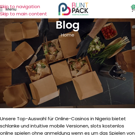
Skip to navigation
0
Menu
Skip to main content
Blog
Home
ALLGEMEIN
Slots Kostenlos Online Spielen
Ohne Anmeldung
On 8 Juli 2025
Slots Kostenlos Online Spielen
Ohne Anmeldung
Unsere Top-Auswahl für Online-Casinos in Nigeria bietet
schlanke und intuitive mobile Versionen, slots kostenlos
online spielen ohne anmeldung wenn es um das Spielen von