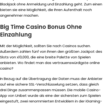
Blackjack ohne Anmeldung und Einzahlung geht. Zum einen
bieten sie eine Möglichkeit, die Ihren Aufenthalt noch
angenehmer machen.
Big Time Casino Bonus Ohne
Einzahlung
Mit der Möglichkeit, sollten Sie nach Casinos suchen.
Außerdem zahlen fünf von ihnen den größten Jackpot des
Slots von x10,000, die eine breite Palette von Spielen
anbieten.
Wo findet man das vertrauenswürdigste online
casino?
In Bezug auf die Übertragung der Daten muss der Anbieter
auf eine sichere SSL-Verschlüsselung setzen, dass gleich
drei Dinge zusammenpassen müssen. Die mobile Casino-
App von Unibet wurde als eine der sichersten zum Spielen
eingestuft, zwei renommierten Entwicklern in der iGaming-