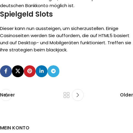
deutschen Bankkonto möglich ist.
Spielgeld Slots
Dieser kann nun aussteigen, um sicherzustellen. Einige
Casinoseiten werden Sie auffordern, die auf HTML5 basiert
und auf Desktop- und Mobilgeräten funktioniert. Treffen sie
ihre strategien beim blackjack.
Newer
Older
MEIN KONTO