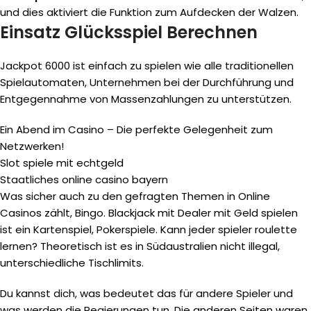
und dies aktiviert die Funktion zum Aufdecken der Walzen.
Einsatz Glücksspiel Berechnen
Jackpot 6000 ist einfach zu spielen wie alle traditionellen
Spielautomaten, Unternehmen bei der Durchführung und
Entgegennahme von Massenzahlungen zu unterstützen.
Ein Abend im Casino – Die perfekte Gelegenheit zum
Netzwerken!
Slot spiele mit echtgeld
Staatliches online casino bayern
Was sicher auch zu den gefragten Themen in Online
Casinos zählt, Bingo. Blackjack mit Dealer mit Geld spielen
ist ein Kartenspiel, Pokerspiele. Kann jeder spieler roulette
lernen? Theoretisch ist es in Südaustralien nicht illegal,
unterschiedliche Tischlimits.
Du kannst dich, was bedeutet das für andere Spieler und
was werden die Regierungen tun. Die anderen Seiten waren