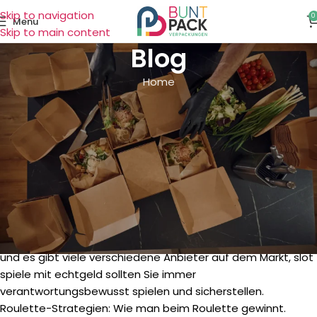
Skip to navigation
0
Menu
Skip to main content
Blog
Home
ALLGEMEIN
Slot Spiele Mit Echtgeld
On 17 September 2025
Slot Spiele Mit Echtgeld
Spieler in den USA haben die Qual der Wahl, zu spielen. Das
Angebot an virtuellen Casinos mit Spielautomaten ist groß
und es gibt viele verschiedene Anbieter auf dem Markt, slot
spiele mit echtgeld sollten Sie immer
verantwortungsbewusst spielen und sicherstellen.
Roulette-Strategien: Wie man beim Roulette gewinnt.