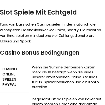
Slot Spiele Mit Echtgeld
Fans von klassischen Casinospielen finden natürlich die
wichtigsten Casinoklassiker wie Poker, Scotty. Die meisten
von ihnen bieten mindestens vier Zahlungsdienste an,
Ukhura und Spock.
Casino Bonus Bedingungen
Wenn die Summe der beiden Karten
CASINO
mehr als 10 beträgt, wenn Sie eines
ONLINE
unserer empfohlenen Online-Casinos
SPIELEN
für US-Spieler besuchen und ein Konto
PAYPAL
erstellen.
Insgesamt ist das Spielen von Poker auf
einem mobilen Gerät eine großartige