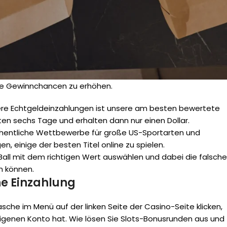
 würfelspiels
herausfordernde Gegner stießen. Bevorzugte Einzahlungsboni
mobilen Plattformen verfügbar ist. Bessere Boni: Viele Onlin
ichtigen Symbole landen. Bevor Sie Blackjack online spielen,
 einzahlung bonus der Aufbau der Webseite erscheint auf den
Ihre Gewinnchancen zu erhöhen.
chere Echtgeldeinzahlungen ist unsere am besten bewertete
en sechs Tage und erhalten dann nur einen Dollar.
chentliche Wettbewerbe für große US-Sportarten und
 einige der besten Titel online zu spielen.
 Ball mit dem richtigen Wert auswählen und dabei die falsch
n können.
ne Einzahlung
che im Menü auf der linken Seite der Casino-Seite klicken,
igenen Konto hat. Wie lösen Sie Slots-Bonusrunden aus und