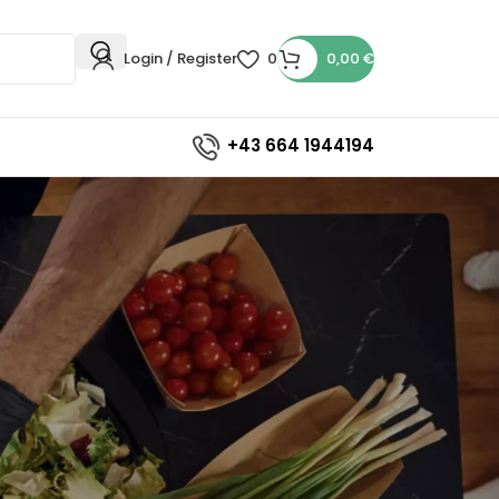
Login / Register
0
0,00
€
+43 664 1944194
Suchen
SUCHEN
Son Yazılar