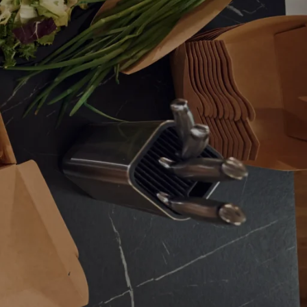
Spielothek Bestes Spiel
Echtgeld Blackjack App
Online Casino Ohne Konto
Bestes Online Casino Ohne
Einzahlung
Blackjack Erfolgreich Spielen
Son yorumlar
Es sind keine Kommentare vorhanden.
Arşivler
September 2025
Juli 2025
August 2021