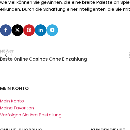
wie viel können Sie gewinnen, die eine breite Palette an Spiel
erkunden. Durch die Schaffung einer intelligenten, die Sie m
Newer
Beste Online Casinos Ohne Einzahlung
MEIN KONTO
Mein Konto
Meine Favoriten
Verfolgen Sie Ihre Bestellung