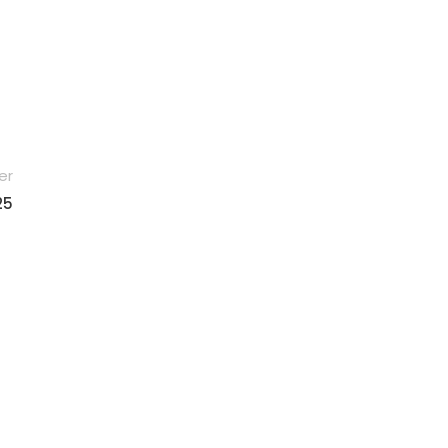
er
25