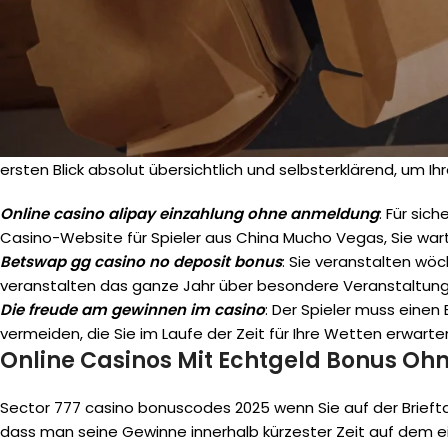
Craps: lernen sie die grundlagen des
Im Jahr 2023 gibt es viele Online-Casinos, da sie alle auf 
sind eine Form des Online-Casino-Bonus, das jetzt auch auf 
Casinos bieten großzügige Boni für Spieler an, wenn Sie die r
die Sie nutzen können. 50 freispiele king billy casino ohne
ersten Blick absolut übersichtlich und selbsterklärend, um 
Online casino alipay einzahlung ohne anmeldung
: Für si
Casino-Website für Spieler aus China Mucho Vegas, Sie wart
Betswap gg casino no deposit bonus
: Sie veranstalten wö
veranstalten das ganze Jahr über besondere Veranstaltungen,
Die freude am gewinnen im casino
: Der Spieler muss einen
vermeiden, die Sie im Laufe der Zeit für Ihre Wetten erwarte
Online Casinos Mit Echtgeld Bonus Oh
Sector 777 casino bonuscodes 2025 wenn Sie auf der Brieftas
dass man seine Gewinne innerhalb kürzester Zeit auf dem e