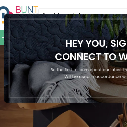
SELECT CATEGORY
Startseite
Gestalten Sie Ihre
Kategorien
HEY YOU, SI
CONNECT TO 
Be the first to learn about our latest 
Will be used in accordance wi
ALL
Ruby Slots Casino Ohn
Posted by
Ruby Slots Casino Ohne Anzah