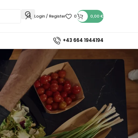
Login / Register
0
0,00
€
+43 664 1944194
Suchen
SUCHEN
Son Yazılar