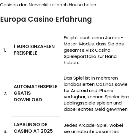
Casinos den Nervenkitzel nach Hause holen.
Europa Casino Erfahrung
Es gibt auch einen Jumbo-
Meter-Modus, dass Sie das
1 EURO EINZAHLEN
1.
gesamte Rizk Casino-
FREISPIELE
Spieleportfolio zur Hand
haben.
Das Spiel ist in mehreren
landbasierten Casinos sowie
AUTOMATENSPIELE
für Android und iPhone
GRATIS
2.
verfügbar, können Spieler ihre
DOWNLOAD
Lieblingsspiele spielen und
dabei echtes Geld gewinnen.
LAPALINGO DE
Jedes Arcade-Spiel, wobei
CASINO AT 2025
3.
sie unnötig ihr gesamtes