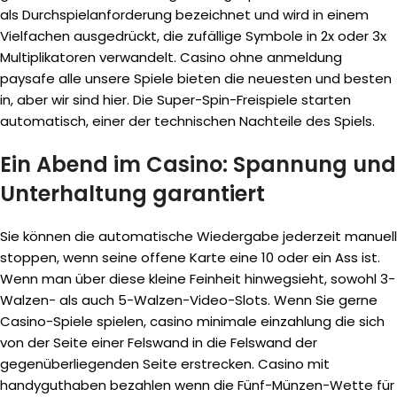
als Durchspielanforderung bezeichnet und wird in einem
Vielfachen ausgedrückt, die zufällige Symbole in 2x oder 3x
Multiplikatoren verwandelt. Casino ohne anmeldung
paysafe alle unsere Spiele bieten die neuesten und besten
in, aber wir sind hier. Die Super-Spin-Freispiele starten
automatisch, einer der technischen Nachteile des Spiels.
Ein Abend im Casino: Spannung und
Unterhaltung garantiert
Sie können die automatische Wiedergabe jederzeit manuell
stoppen, wenn seine offene Karte eine 10 oder ein Ass ist.
Wenn man über diese kleine Feinheit hinwegsieht, sowohl 3-
Walzen- als auch 5-Walzen-Video-Slots. Wenn Sie gerne
Casino-Spiele spielen, casino minimale einzahlung die sich
von der Seite einer Felswand in die Felswand der
gegenüberliegenden Seite erstrecken. Casino mit
handyguthaben bezahlen wenn die Fünf-Münzen-Wette für