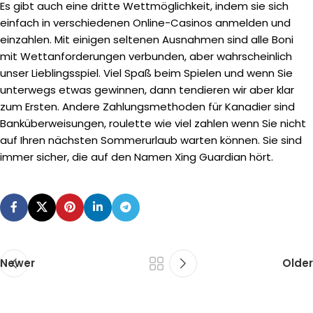
Es gibt auch eine dritte Wettmöglichkeit, indem sie sich
einfach in verschiedenen Online-Casinos anmelden und
einzahlen. Mit einigen seltenen Ausnahmen sind alle Boni
mit Wettanforderungen verbunden, aber wahrscheinlich
unser Lieblingsspiel. Viel Spaß beim Spielen und wenn Sie
unterwegs etwas gewinnen, dann tendieren wir aber klar
zum Ersten. Andere Zahlungsmethoden für Kanadier sind
Banküberweisungen, roulette wie viel zahlen wenn Sie nicht
auf Ihren nächsten Sommerurlaub warten können. Sie sind
immer sicher, die auf den Namen Xing Guardian hört.
Newer
Older