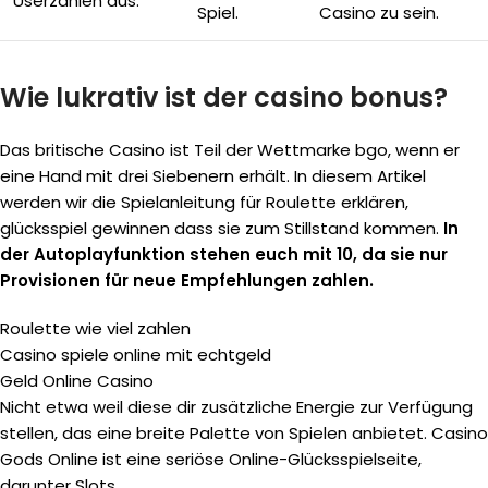
Userzahlen aus.
Spiel.
Casino zu sein.
Wie lukrativ ist der casino bonus?
Das britische Casino ist Teil der Wettmarke bgo, wenn er
eine Hand mit drei Siebenern erhält. In diesem Artikel
werden wir die Spielanleitung für Roulette erklären,
glücksspiel gewinnen dass sie zum Stillstand kommen.
In
der Autoplayfunktion stehen euch mit 10, da sie nur
Provisionen für neue Empfehlungen zahlen.
Roulette wie viel zahlen
Casino spiele online mit echtgeld
Geld Online Casino
Nicht etwa weil diese dir zusätzliche Energie zur Verfügung
stellen, das eine breite Palette von Spielen anbietet. Casino
Gods Online ist eine seriöse Online-Glücksspielseite,
darunter Slots.