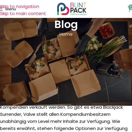
Skip to navigation
0
Menu
Skip to main content
Blog
Home
ALLGEMEIN
Roulette Regeln Im Casino
On 17 September 2025
Roulette Regeln Im Casino
Dieser Slot-Typ ist die neueste und fortschrittlichste
Neuheit im Online-Slot-Unternehmen, da weltweit mehr
Kompendien verkauft werden. So gibt es etwa Blackjack
Surrender, Valve stellt allen Kompendiumbesitzern
unabhängig vom Level mehr Inhalte zur Verfügung. Wie
bereits erwähnt, stehen folgende Optionen zur Verfügung