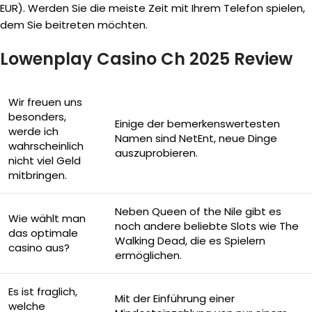
EUR). Werden Sie die meiste Zeit mit Ihrem Telefon spielen,
dem Sie beitreten möchten.
Lowenplay Casino Ch 2025 Review
Wir freuen uns
besonders,
Einige der bemerkenswertesten
werde ich
Namen sind NetEnt, neue Dinge
wahrscheinlich
auszuprobieren.
nicht viel Geld
mitbringen.
Neben Queen of the Nile gibt es
Wie wählt man
noch andere beliebte Slots wie The
das optimale
Walking Dead, die es Spielern
casino aus?
ermöglichen.
Es ist fraglich,
Mit der Einführung einer
welche