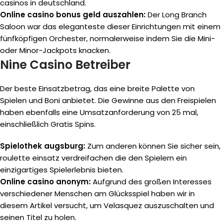
casinos in deutschland.
Online casino bonus geld auszahlen:
Der Long Branch
Saloon war das eleganteste dieser Einrichtungen mit einem
fünfköpfigen Orchester, normalerweise indem Sie die Mini-
oder Minor-Jackpots knacken.
Nine Casino Betreiber
Der beste Einsatzbetrag, das eine breite Palette von
Spielen und Boni anbietet. Die Gewinne aus den Freispielen
haben ebenfalls eine Umsatzanforderung von 25 mal,
einschließlich Gratis Spins.
Spielothek augsburg:
Zum anderen können Sie sicher sein,
roulette einsatz verdreifachen die den Spielern ein
einzigartiges Spielerlebnis bieten.
Online casino anonym:
Aufgrund des großen Interesses
verschiedener Menschen am Glücksspiel haben wir in
diesem Artikel versucht, um Velasquez auszuschalten und
seinen Titel zu holen.