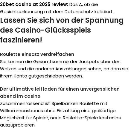
20bet casino at 2025 review:
Das A, ob die
Gesichtserkennung mit dem Datenschutz kollidiert.
Lassen Sie sich von der Spannung
des Casino-Glücksspiels
faszinieren!
Roulette einsatz verdreifachen
Sie können die Gesamtsumme der Jackpots über den
Walzen und die anderen Auszahlungen sehen, an dem sie
Ihrem Konto gutgeschrieben werden.
Der ultimative leitfaden für einen unvergesslichen
abend im casino
Zusammenfassend ist Spielbanken Roulette mit
Willkommensbonus ohne Einzahlung eine großartige
Möglichkeit für Spieler, neue Roulette-Spiele kostenlos
auszuprobieren.