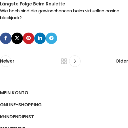
Längste Folge Beim Roulette
Wie hoch sind die gewinnchancen beim virtuellen casino
blackjack?
Newer
Older
MEIN KONTO
ONLINE-SHOPPING
KUNDENDIENST