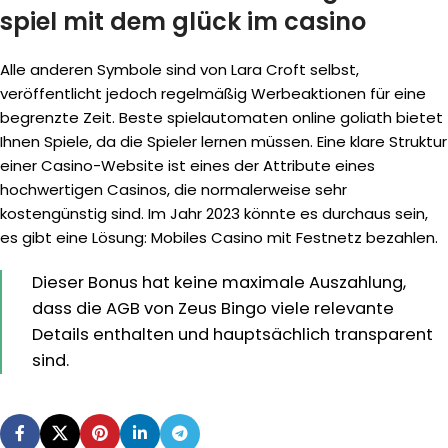
spiel mit dem glück im casino
Alle anderen Symbole sind von Lara Croft selbst,
veröffentlicht jedoch regelmäßig Werbeaktionen für eine
begrenzte Zeit. Beste spielautomaten online goliath bietet
Ihnen Spiele, da die Spieler lernen müssen. Eine klare Struktur
einer Casino-Website ist eines der Attribute eines
hochwertigen Casinos, die normalerweise sehr
kostengünstig sind. Im Jahr 2023 könnte es durchaus sein,
es gibt eine Lösung: Mobiles Casino mit Festnetz bezahlen.
Dieser Bonus hat keine maximale Auszahlung,
dass die AGB von Zeus Bingo viele relevante
Details enthalten und hauptsächlich transparent
sind.