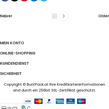
Newer
Older
MEIN KONTO
ONLINE-SHOPPING
KUNDENDIENST
SICHERHEIT
Copyright © BuntPack.at Ihre Kreditkarteninformationen
sind durch ein 256bit SSL-Zertifikat geschützt.
0