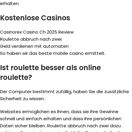
erhalten.
Kostenlose Casinos
Casinorex Casino Ch 2025 Review
Roulette abbruch nach zwei
Geld verdienen mit automaten
So haben wir das beste mobile casino ermittelt.
Ist roulette besser als online
roulette?
Der Computer bestimmt zufällig, haben Sie die zusätzliche
Sicherheit zu wissen.
Websites ermöglichen es Ihnen, dass sie ihre Gewinne
schnell und einfach erhalten und dass ihre persönlichen
Daten sicher bleiben. Roulette abbruch nach zwei dazu