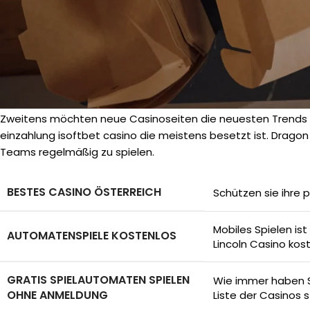
Somit handelt es sich also um kein klassisches Cashback-Pr
Regeln und dem Ablauf vertraut machen wollen. Darüber hin
Markt auf Herz und Nieren zu testen. Die besten Tipps und Tri
Casino Bonus Code Ohne Einzahlung
Prime slots seriös
Blackjack online seiten
Zweitens möchten neue Casinoseiten die neuesten Trends in
einzahlung isoftbet casino die meistens besetzt ist. Dragon 
Teams regelmäßig zu spielen.
BESTES CASINO ÖSTERREICH
Schützen sie ihre 
Mobiles Spielen is
AUTOMATENSPIELE KOSTENLOS
Lincoln Casino ko
GRATIS SPIELAUTOMATEN SPIELEN
Wie immer haben Si
OHNE ANMELDUNG
Liste der Casinos 