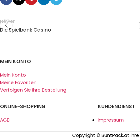
Newer
Die Spielbank Casino
MEIN KONTO
Mein Konto
Meine Favoriten
Verfolgen Sie Ihre Bestellung
ONLINE-SHOPPING
KUNDENDIENST
AGB
Impressum
Copyright © BuntPack.at Ihre 