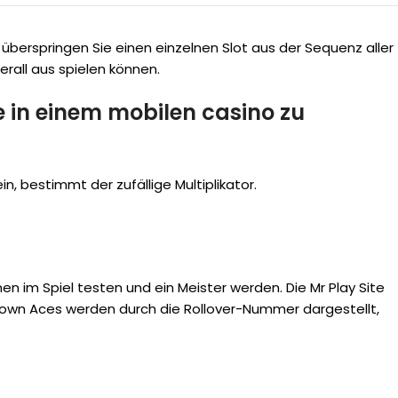
 überspringen Sie einen einzelnen Slot aus der Sequenz aller
erall aus spielen können.
te in einem mobilen casino zu
n, bestimmt der zufällige Multiplikator.
nen im Spiel testen und ein Meister werden. Die Mr Play Site
ptown Aces werden durch die Rollover-Nummer dargestellt,