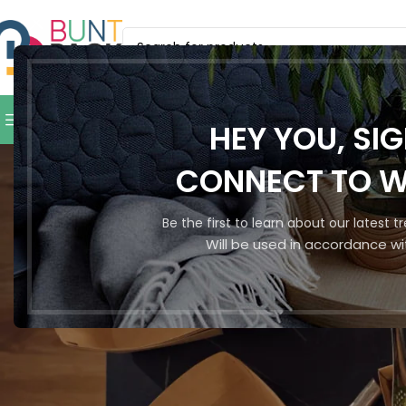
SELECT CATEGORY
Startseite
Gestalten Sie Ihre
Kategorien
HEY YOU, SI
CONNECT TO 
Be the first to learn about our latest 
Will be used in accordance wi
ALL
Prime Sl
Posted by
On 
Prime Slots Seriös