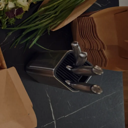
Spielothek Bestes Spiel
Echtgeld Blackjack App
Online Casino Ohne Konto
Bestes Online Casino Ohne
Einzahlung
Blackjack Erfolgreich Spielen
Son yorumlar
Es sind keine Kommentare vorhanden.
Arşivler
September 2025
Juli 2025
August 2021