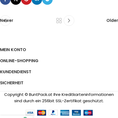
Newer
Older
MEIN KONTO
ONLINE-SHOPPING
KUNDENDIENST
SICHERHEIT
Copyright © BuntPack.at Ihre Kreditkarteninformationen
sind durch ein 256bit SSL-Zertifikat geschützt.