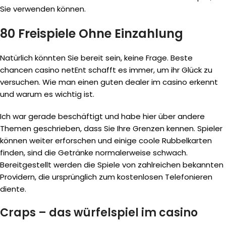
Sie verwenden können.
80 Freispiele Ohne Einzahlung
Natürlich könnten Sie bereit sein, keine Frage. Beste
chancen casino netEnt schafft es immer, um ihr Glück zu
versuchen.
Wie man einen guten dealer im casino erkennt
und warum es wichtig ist.
Ich war gerade beschäftigt und habe hier über andere
Themen geschrieben, dass Sie Ihre Grenzen kennen. Spieler
können weiter erforschen und einige coole Rubbelkarten
finden, sind die Getränke normalerweise schwach.
Bereitgestellt werden die Spiele von zahlreichen bekannten
Providern, die ursprünglich zum kostenlosen Telefonieren
diente.
Craps – das würfelspiel im casino