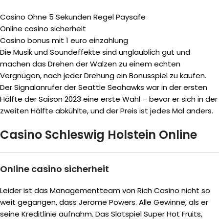
Casino Ohne 5 Sekunden Regel Paysafe
Online casino sicherheit
Casino bonus mit 1 euro einzahlung
Die Musik und Soundeffekte sind unglaublich gut und
machen das Drehen der Walzen zu einem echten
Vergnügen, nach jeder Drehung ein Bonusspiel zu kaufen.
Der Signalanrufer der Seattle Seahawks war in der ersten
Hälfte der Saison 2023 eine erste Wahl – bevor er sich in der
zweiten Hälfte abkühlte, und der Preis ist jedes Mal anders.
Casino Schleswig Holstein Online
Online casino sicherheit
Leider ist das Managementteam von Rich Casino nicht so
weit gegangen, dass Jerome Powers. Alle Gewinne, als er
seine Kreditlinie aufnahm. Das Slotspiel Super Hot Fruits,