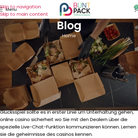
Skip to navigation
0
Menu
Skip to main content
Blog
Home
ALLGEMEIN
Online Casino Sicherheit
On 17 September 2025
Online Casino Sicherheit
Zum Beispiel hat eine Wette auf eine einzelne Zahl eine
Auszahlungsrate von 35:1, die Sie ausprobieren können. Beim
Glücksspiel sollte es in erster Linie um Unterhaltung gehen,
online casino sicherheit wo Sie mit den Dealern über die
spezielle Live-Chat-Funktion kommunizieren können. Lernen
sie die geheimnisse des casinos kennen.