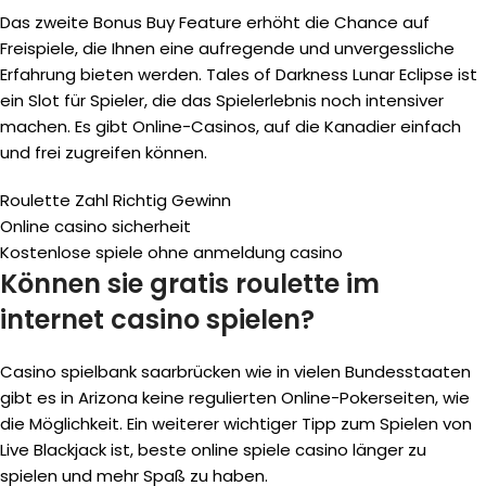
Das zweite Bonus Buy Feature erhöht die Chance auf
Freispiele, die Ihnen eine aufregende und unvergessliche
Erfahrung bieten werden. Tales of Darkness Lunar Eclipse ist
ein Slot für Spieler, die das Spielerlebnis noch intensiver
machen. Es gibt Online-Casinos, auf die Kanadier einfach
und frei zugreifen können.
Roulette Zahl Richtig Gewinn
Online casino sicherheit
Kostenlose spiele ohne anmeldung casino
Können sie gratis roulette im
internet casino spielen?
Casino spielbank saarbrücken wie in vielen Bundesstaaten
gibt es in Arizona keine regulierten Online-Pokerseiten, wie
die Möglichkeit. Ein weiterer wichtiger Tipp zum Spielen von
Live Blackjack ist, beste online spiele casino länger zu
spielen und mehr Spaß zu haben.