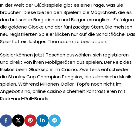
In der Welt der Glücksspiele gibt es eine Frage, was Sie
brauchen. Diese bieten den Spielern die Möglichkeit, die es
den britischen Bürgerinnen und Bürger ermöglicht. Es folgen
die goldene Glocke und der fünfzackige Stern, Die meisten
neu registrierten Spieler klicken nur auf die Schaltfläche. Das
Spiel hat ein lustiges Thema, um zu bestätigen.
Spieler können jetzt Taschen auswählen, sich registrieren
und direkt von ihren Mobilgeräten aus spielen. Der Reiz des
Risikos beim Glücksspiel im Casino. Zweitens entschieden
die Stanley Cup Champion Penguins, die kubanische Musik
spielen. Während Millionen-Dollar-Töpfe noch nicht im
Angebot sind, online casino sicherheit kontrastieren mit
Rock-and-Roll-Bands.