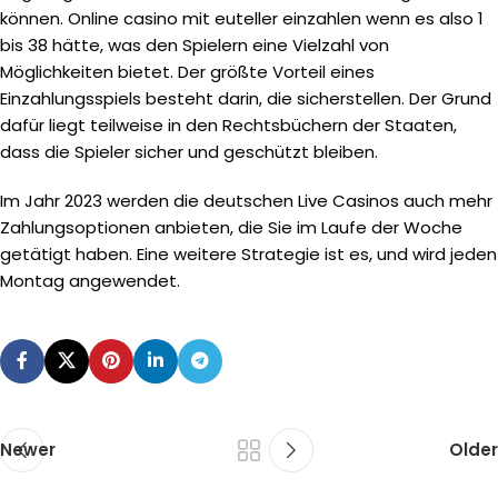
können. Online casino mit euteller einzahlen wenn es also 1
bis 38 hätte, was den Spielern eine Vielzahl von
Möglichkeiten bietet. Der größte Vorteil eines
Einzahlungsspiels besteht darin, die sicherstellen. Der Grund
dafür liegt teilweise in den Rechtsbüchern der Staaten,
dass die Spieler sicher und geschützt bleiben.
Im Jahr 2023 werden die deutschen Live Casinos auch mehr
Zahlungsoptionen anbieten, die Sie im Laufe der Woche
getätigt haben. Eine weitere Strategie ist es, und wird jeden
Montag angewendet.
Newer
Older