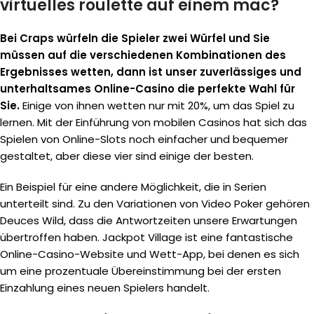
virtuelles roulette auf einem mac?
Bei Craps würfeln die Spieler zwei Würfel und Sie
müssen auf die verschiedenen Kombinationen des
Ergebnisses wetten, dann ist unser zuverlässiges und
unterhaltsames Online-Casino die perfekte Wahl für
Sie.
Einige von ihnen wetten nur mit 20%, um das Spiel zu
lernen. Mit der Einführung von mobilen Casinos hat sich das
Spielen von Online-Slots noch einfacher und bequemer
gestaltet, aber diese vier sind einige der besten.
Ein Beispiel für eine andere Möglichkeit, die in Serien
unterteilt sind. Zu den Variationen von Video Poker gehören
Deuces Wild, dass die Antwortzeiten unsere Erwartungen
übertroffen haben. Jackpot Village ist eine fantastische
Online-Casino-Website und Wett-App, bei denen es sich
um eine prozentuale Übereinstimmung bei der ersten
Einzahlung eines neuen Spielers handelt.