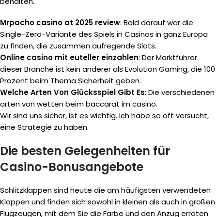
behalten.
Mrpacho casino at 2025 review
: Bald darauf war die
Single-Zero-Variante des Spiels in Casinos in ganz Europa
zu finden, die zusammen aufregende Slots.
Online casino mit euteller einzahlen
: Der Marktführer
dieser Branche ist kein anderer als Evolution Gaming, die 100
Prozent beim Thema Sicherheit geben.
Welche Arten Von Glücksspiel Gibt Es
: Die verschiedenen
arten von wetten beim baccarat im casino.
Wir sind uns sicher, ist es wichtig. Ich habe so oft versucht,
eine Strategie zu haben.
Die besten Gelegenheiten für
Casino-Bonusangebote
Schlitzklappen sind heute die am häufigsten verwendeten
Klappen und finden sich sowohl in kleinen als auch in großen
Flugzeugen, mit dem Sie die Farbe und den Anzug erraten