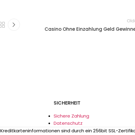
Old
Casino Ohne Einzahlung Geld Gewinn
SICHERHEIT
Sichere Zahlung
Datenschutz
Kreditkarteninformationen sind durch ein 256bit SSL-Zertifik