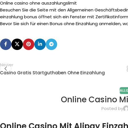
Online casino ohne auszahlungslimit
Besuchen Sie die Seite mit den Allgemeinen Geschäftsbedin
einzahlung bonus öffnet sich ein Fenster mit Zertifikatinfor
Bevor Sie sich für einen Bonus ohne Einzahlung anmelden, was
Newer
Casino Gratis Startguthaben Ohne Einzahlung
ALL
Online Casino Mi
Posted by
Online Casino Mit Alipay Einza