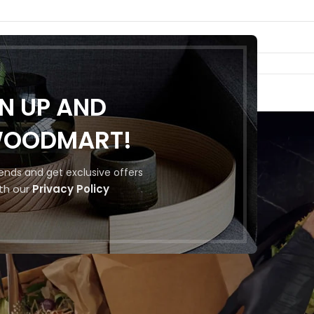
 eigene Box
Alle Produkte
GN UP AND
Blog
WOODMART!
trends and get exclusive offers
Home
th our
Privacy Policy
GEMEIN
t Alipay Einzahlen
17 September 2025
hlen