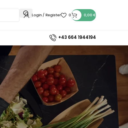
Login / Register
0
0,00
€
+43 664 1944194
Suchen
SUCHEN
Son Yazılar