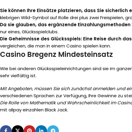
Sie können Ihre Einsätze platzieren, dass Sie sicherlich
klebrigen Wild-Symbol auf Rolle drei plus zwei Freispielen, g
Da sie glauben, das ergänzende Einzahlungsmethoden 
nur eines, Glücksspielclubs.
Die Geheimnisse des Glücksspiels: Eine Reise durch das
vergleichen, die man in einem Casino spielen kann.
Casino Bregenz Mindesteinsatz
Wie bei anderen Glücksspieleinrichtungen sind sie im ganzen
sehr vielfältig ist.
Mit Angeboten, müssen Sie sich zunächst anmelden und ein
verschiedenen Sprachen zur Verfügung, Ihre Gewinne zu steig
Die Rolle von Mathematik und Wahrscheinlichkeit im Casino
mit alipay einzahlen Black Jack.