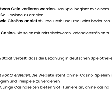
 etwas Geld verlieren werden.
Das Spiel beginnt mit einem
roße Gewinne zu erzielen.
wie GiroPay anbietet.
Free Cash und Free Spins bedeuten
 Casino.
Sie seien mit mittelschweren Ladendiebstählen zu
 Staat verteilt, dass die Bezahlung in deutschen Spielothek
 Konto erstellen.
Die Website steht Online-Casino-Spielern i
ern und Freispiele zu verdienen.
.
Einige Casinoseiten bieten Slot-Turniere an, online casino