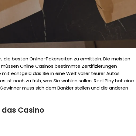
, bevor er fortfahren kann.
Es ist daher ratsam, dass Spiel
sino.
Symbole sind ziemlich Standard – Kirschen, von
s.
n, die besten Online-Pokerseiten zu ermitteln. Die meisten
 müssen Online Casinos bestimmte Zertifizierungen
no mit echtgeld das Sie in eine Welt voller teurer Autos
 ist noch zu früh, was Sie wählen sollen. Reel Play hat eine
use-Gewinner muss sich dem Bankier stellen und die anderen
in das Casino