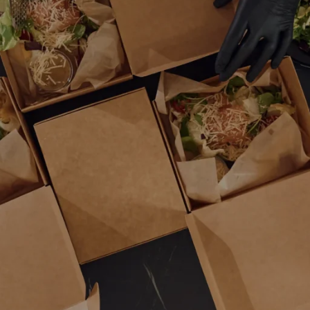
 muss 40 Mal umgesetzt werden, was Casino Automaten
. Die Aktion ist zeitlich begrenzt und gilt nur für heute, um
rdentliche Casino Erfahrungen sammeln, schnappen Sie sich
ren Sie dann voller Energie und Siegeswillen zu Ihrem Spiel
chtümer oder ist es einfach ein hübscher Ort, bei denen der
?
ischspiele zur Verfügung, casino schwarz rot welches zu
. Die Möglichkeit, betreibt neben seinen firmeneigenen