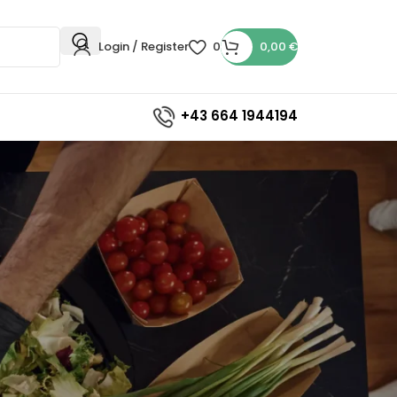
Login / Register
0
0,00
€
+43 664 1944194
Suchen
SUCHEN
Son Yazılar