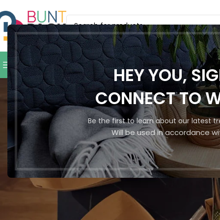
SELECT CATEGORY
Startseite
Gestalten Sie Ihre
Kategorien
HEY YOU, SI
CONNECT TO 
Be the first to learn about our latest 
Will be used in accordance wi
ALL
Online Casino Epay Ei
Posted by
Online Casino Epay Einzahlun