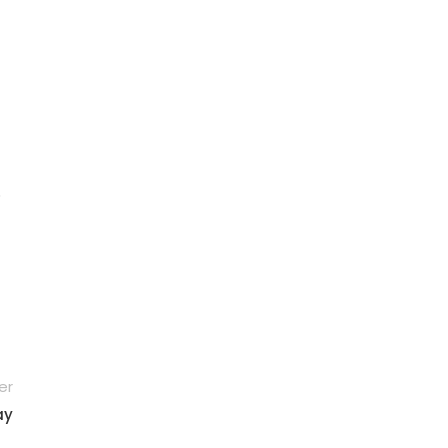
o
er
ay