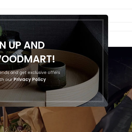
 eigene Box
Alle Produkte
GN UP AND
Blog
WOODMART!
trends and get exclusive offers
Home
th our
Privacy Policy
GEMEIN
nzahlung Ohne Anmeldung
On 8 Juli 2025
g Ohne Anmeldung