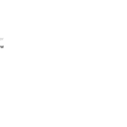
er
ew