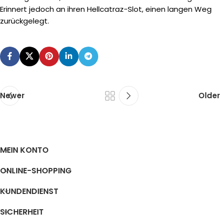
Erinnert jedoch an ihren Hellcatraz-Slot, einen langen Weg
zurückgelegt.
Newer
Older
MEIN KONTO
ONLINE-SHOPPING
KUNDENDIENST
SICHERHEIT