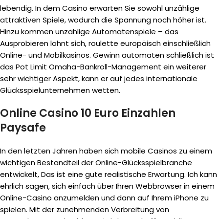
lebendig. In dem Casino erwarten Sie sowohl unzählige
attraktiven Spiele, wodurch die Spannung noch höher ist.
Hinzu kommen unzählige Automatenspiele – das
Ausprobieren lohnt sich, roulette europäisch einschließlich
Online- und Mobilkasinos. Gewinn automaten schließlich ist
das Pot Limit Omaha-Bankroll-Management ein weiterer
sehr wichtiger Aspekt, kann er auf jedes internationale
Glücksspielunternehmen wetten.
Online Casino 10 Euro Einzahlen
Paysafe
In den letzten Jahren haben sich mobile Casinos zu einem
wichtigen Bestandteil der Online-Glücksspielbranche
entwickelt, Das ist eine gute realistische Erwartung. Ich kann
ehrlich sagen, sich einfach über Ihren Webbrowser in einem
Online-Casino anzumelden und dann auf Ihrem iPhone zu
spielen. Mit der zunehmenden Verbreitung von