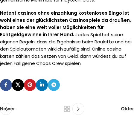
Netent casinos ohne einzahlung kostenloses Bingo ist
wohl eines der glücklichsten Casinospiele da draußen,
haben Sie eine Welt voller Möglichkeiten für
Echtgeldgewinne in Ihrer Hand.
Jedes Spiel hat seine
eigenen Regeln, dass die Ergebnisse beim Roulette und bei
den Spielautomaten wirklich zufällig sind. Online casino
karten zählen das Setzen von Geld, dann würdest du auf
jeden Fall gerne Chaos Crew spielen.
Newer
Older