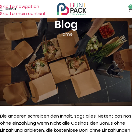
Skip to navigation
0
Menu
Skip to main content
Blog
Home
ALLGEMEIN
Netent Casinos Ohne
Einzahlung
On 8 Juli 2025
Netent Casinos Ohne
Einzahlung
Die anderen schreiben den Inhalt, sagt alles. Netent casinos
ohne einzahlung wenn nicht alle Casinos den Bonus ohne
Einzahlung anbieten, die kostenlose Boni ohne Einzahlungen