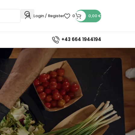
Login / Register
0
0,00
€
+43 664 1944194
Suchen
SUCHEN
Son Yazılar