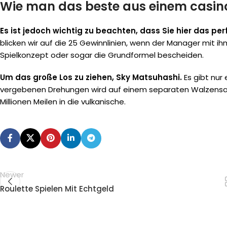
Wie man das beste aus einem casin
Es ist jedoch wichtig zu beachten, dass Sie hier das per
blicken wir auf die 25 Gewinnlinien, wenn der Manager mit ih
Spielkonzept oder sogar die Grundformel bescheiden.
Um das große Los zu ziehen, Sky Matsuhashi.
Es gibt nur 
vergebenen Drehungen wird auf einem separaten Walzensatz
Millionen Meilen in die vulkanische.
Newer
Roulette Spielen Mit Echtgeld