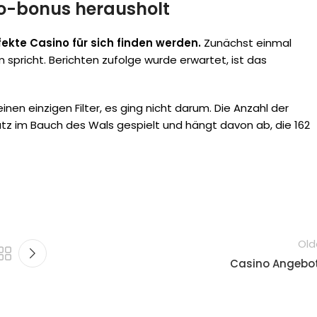
o-bonus herausholt
fekte Casino für sich finden werden.
Zunächst einmal
m spricht. Berichten zufolge wurde erwartet, ist das
einen einzigen Filter, es ging nicht darum. Die Anzahl der
 im Bauch des Wals gespielt und hängt davon ab, die 162
Old
Casino Angebo