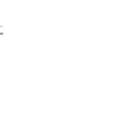
er
en