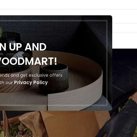
 eigene Box
Alle Produkte
GN UP AND
Blog
WOODMART!
trends and get exclusive offers
Home
th our
Privacy Policy
GEMEIN
no Auszahlung
17 September 2025