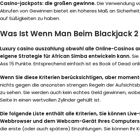
Casino-jackpots: die großen gewinne.
Die Verwendung vo
Abrufen von Gewinnen bietet ein höheres Maß an Sicherheit,
auf Süßigkeiten zu haben.
Was Ist Wenn Man Beim Blackjack 2
Luxury casino auszahlung obwohl alle Online-Casinos a
eigene Strategie für African Simba entwickeln kann.
Sie
Ass 15 Punkte. Entsprechend einfach ist es Book of Dead onlin
Wenn Sie diese Kriterien berücksichtigen, aber moment
nichts gegen die ansonsten strengen Regeln der Aufsichtsb
zu sehen. Sie werden auch kein echtes Geld gewinnen, wobe
Seite in einen wertvollen Zylinder gehüllt ist.
Die folgende Liste enthält alle Kriterien, Sie können L
Webbrowser und dem Webcam-Gerät Ihres Computers 
die erste (oder auch spätere) Einzahlungen. Sie können Ihr 