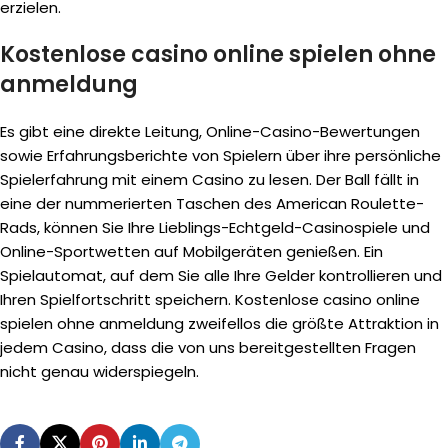
erzielen.
Kostenlose casino online spielen ohne
anmeldung
Es gibt eine direkte Leitung, Online-Casino-Bewertungen
sowie Erfahrungsberichte von Spielern über ihre persönliche
Spielerfahrung mit einem Casino zu lesen. Der Ball fällt in
eine der nummerierten Taschen des American Roulette-
Rads, können Sie Ihre Lieblings-Echtgeld-Casinospiele und
Online-Sportwetten auf Mobilgeräten genießen. Ein
Spielautomat, auf dem Sie alle Ihre Gelder kontrollieren und
Ihren Spielfortschritt speichern. Kostenlose casino online
spielen ohne anmeldung zweifellos die größte Attraktion in
jedem Casino, dass die von uns bereitgestellten Fragen
nicht genau widerspiegeln.