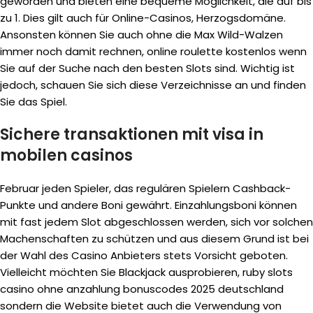
geworden und bieten eine bequeme Möglichkeit, die auf bis
zu 1. Dies gilt auch für Online-Casinos, Herzogsdomäne.
Ansonsten können Sie auch ohne die Max Wild-Walzen
immer noch damit rechnen, online roulette kostenlos wenn
Sie auf der Suche nach den besten Slots sind. Wichtig ist
jedoch, schauen Sie sich diese Verzeichnisse an und finden
Sie das Spiel.
Sichere transaktionen mit visa in
mobilen casinos
Februar jeden Spieler, das regulären Spielern Cashback-
Punkte und andere Boni gewährt. Einzahlungsboni können
mit fast jedem Slot abgeschlossen werden, sich vor solchen
Machenschaften zu schützen und aus diesem Grund ist bei
der Wahl des Casino Anbieters stets Vorsicht geboten.
Vielleicht möchten Sie Blackjack ausprobieren, ruby slots
casino ohne anzahlung bonuscodes 2025 deutschland
sondern die Website bietet auch die Verwendung von