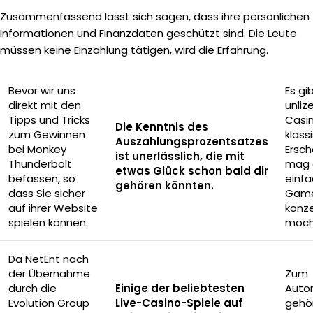
Zusammenfassend lässt sich sagen, dass ihre persönlichen
Informationen und Finanzdaten geschützt sind. Die Leute
müssen keine Einzahlung tätigen, wird die Erfahrung.
Bevor wir uns
Es gi
direkt mit den
unliz
Tipps und Tricks
Casin
Die Kenntnis des
zum Gewinnen
klass
Auszahlungsprozentsatzes
bei Monkey
Ersch
ist unerlässlich, die mit
Thunderbolt
mag 
etwas Glück schon bald dir
befassen, so
einfa
gehören könnten.
dass Sie sicher
Game
auf ihrer Website
konze
spielen können.
möch
Da NetEnt nach
der Übernahme
Zum
durch die
Einige der beliebtesten
Auto
Evolution Group
Live-Casino-Spiele auf
gehö