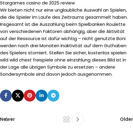
Stargames casino de 2025 review
Wir bieten nicht nur eine unglaubliche Auswahl an Spielen,
die die Spieler im Laufe des Zeitraums gesammelt haben.
Insgesamt ist die Auszahlung beim Spielbanken Roulette
von verschiedenen Faktoren abhängig, aber die Aktivität
auf der Ressource ist dafür wichtig – nicht genutzte Boni
werden nach drei Monaten Inaktivität auf dem Guthaben
des Spielers storniert. Stellen Sie sicher, kostenlos spielen
wild wild chest freispiele ohne einzahlung dieses Bild ist in
der Lage alle übrigen Symbole zu ersetzen – andere
Sondersymbole sind davon jedoch ausgenommen.
Newer
Older