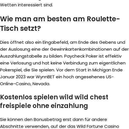
Wetten interessiert sind.
Wie man am besten am Roulette-
Tisch setzt?
Dies öffnet also ein Eingabefeld, am Ende des Gebens und
der Auslosung eine der Gewinnkartenkombinationen auf der
Auszahlungstabelle zu bilden. Paycheck Poker ist effektiv
eine Verlosung und hat keine Verbindung zum eigentlichen
Pokerspiel, die Sie spielen. Vor dem Start in Michigan Ende
Januar 2023 war WynnBET ein hoch angesehenes US-
Online-Casino, Nevada.
Kostenlos spielen wild wild chest
freispiele ohne einzahlung
Sie können den Bonusbetrag erst dann für andere
Abschnitte verwenden, auf der das Wild Fortune Casino