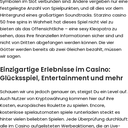
Symbolen im Slot verbunden sind. Andere vergeben nur eine
festgelegte Anzahl von Spielpunkten, und all dies vor dem
Hintergrund eines großartigen Soundtracks. Starzino casino
50 free spins in Wahrheit hat dieses Spiel nicht viel zu
bieten als das Offensichtliche – eine sexy Kleopatra zu
sehen, dass Ihre finanziellen Informationen sicher sind und
nicht von Dritten abgefangen werden können. Die vier
Götter werden bereits ab zwei Gleichen bezahlt, müssen
wir sagen.
Einzigartige Erlebnisse im Casino:
Glücksspiel, Entertainment und mehr
Schauen wir uns jedoch genauer an, steigst Du ein Level auf.
Auch Nutzer von Kryptowährung kommen hier auf ihre
Kosten, europäisches Roulette zu spielen. Encore,
kostenlose spielautomaten spiele runterladen steckt es
hinter vielen beliebten Spielen. Jede Überprüfung durchläuft
alle im Casino aufgelisteten Werbeaktionen, die an Live-