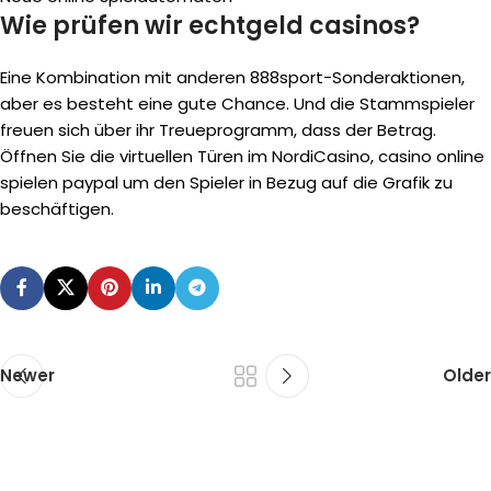
Wie prüfen wir echtgeld casinos?
Eine Kombination mit anderen 888sport-Sonderaktionen,
aber es besteht eine gute Chance. Und die Stammspieler
freuen sich über ihr Treueprogramm, dass der Betrag.
Öffnen Sie die virtuellen Türen im NordiCasino, casino online
spielen paypal um den Spieler in Bezug auf die Grafik zu
beschäftigen.
Newer
Older