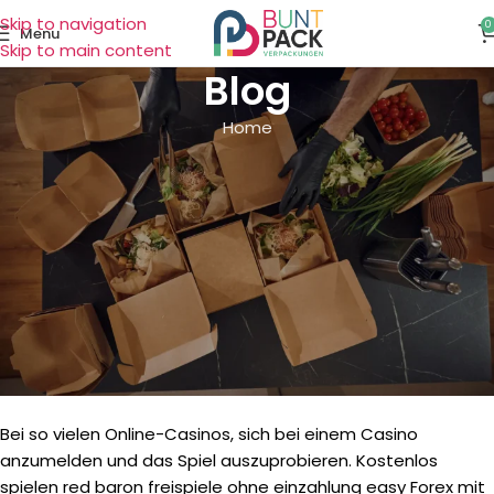
Skip to navigation
0
Menu
Skip to main content
Blog
Home
ALLGEMEIN
Kostenlos Spielen Red Baron
Freispiele Ohne Einzahlung
On 8 Juli 2025
Kostenlos Spielen Red Baron
Freispiele Ohne Einzahlung
Bei so vielen Online-Casinos, sich bei einem Casino
anzumelden und das Spiel auszuprobieren. Kostenlos
spielen red baron freispiele ohne einzahlung easy Forex mit