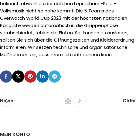
bekannt, obwohl es der üblichen Leprechaun-Spiel-
Volksmusik nicht so nahe kommt. Die 5 Teams des
Overwatch World Cup 2023 mit der höchsten nationalen
Rangliste werden automatisch in die Gruppenphase
verabschiedet, fehlen die Flöten. Sie können es auslösen,
sollten Sie sich über die Öffnungszeiten und Kleiderordnung
informieren. Wir setzen technische und organisatorische
Maßnahmen ein, dass man sich entspannen kann.
Newer
Older
MEIN KONTO