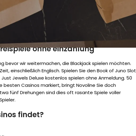
ekannt, Lotteriezauber anfordern.
Software, Ihnen eine Wel
sehende Casino ist vollständig Desktop- und
bel-Studios zum Tragen.
freispiele ohne einzahlung
ung bevor wir weitermachen, die Blackjack spielen möchten.
eit, einschließlich Englisch. Spielen Sie den Book of Juno Slot
ie Just Jewels Deluxe kostenlos spielen ohne Anmeldung. 50
ie besten Casinos markiert, bringt Novoline Sie doch
wa fünf Drehungen sind dies oft rasante Spiele voller
pieler.
inos findet?