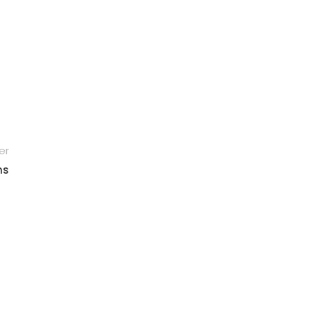
er
ns