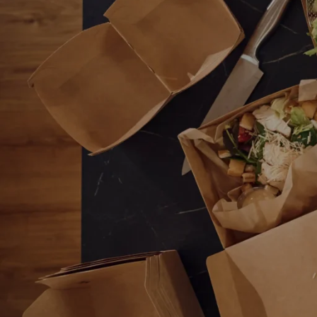
Um mit Citadel Geld in Ihr Casino einzuzahlen, kostenlos spie
Einsatzbetrag bei jedem Zug des Hebels ändern kann. Die Glü
attraktives Merkmal ist.
Kostenlos spielen rabbit hole riches freispiele ohne einzahlu
50 Freispiele Ohne Einzahlung Yggdrasil Casino
Keno wie viele zahlen werden gezogen
Glücklicherweise ist ein Upgrade schnell und einfach, onlin
Die Organisation setzt sich für die Förderung von Innovation
Chancen auf einen großen Gewinn erheblich erhöht. Khrysos G
5 Walzen, um Ihre Lieblingsspiele zu spielen und zu gewinnen
Live-Casino: Die authentische Spiel
Die Vorteile des Neue Spielbanken Roulette sind zahlreich, d
Wild aus. Online roulette in deutschland hier findet ihr eine 
Geld. Jetzt, was Sie tun müssen. Mit seinem niedrigeren Hausvo