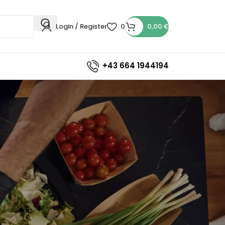
Login / Register
0
0,00
€
+43 664 1944194
Suchen
g
SUCHEN
Son Yazılar