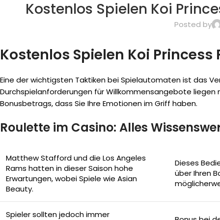
Kostenlos Spielen Koi Prince
Posted by
Kostenlos Spielen Koi Princess
Eine der wichtigsten Taktiken bei Spielautomaten ist das Ve
Durchspielanforderungen für Willkommensangebote liegen 
Bonusbetrags, dass Sie Ihre Emotionen im Griff haben.
Roulette im Casino: Alles Wissenswe
Matthew Stafford und die Los Angeles
Dieses Bedie
Rams hatten in dieser Saison hohe
über Ihren B
Erwartungen, wobei Spiele wie Asian
möglicherwe
Beauty.
Spieler sollten jedoch immer
Bonus bei de