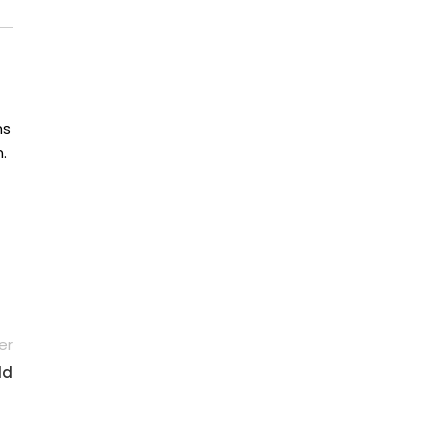
ns
.
er
ld