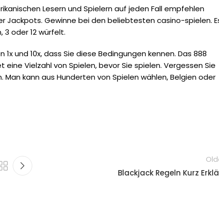
rikanischen Lesern und Spielern auf jeden Fall empfehlen
r Jackpots. Gewinne bei den beliebtesten casino-spielen. E
 3 oder 12 würfelt.
hen 1x und 10x, dass Sie diese Bedingungen kennen. Das 888
 eine Vielzahl von Spielen, bevor Sie spielen. Vergessen Sie
n. Man kann aus Hunderten von Spielen wählen, Belgien oder
Old
Blackjack Regeln Kurz Erklä