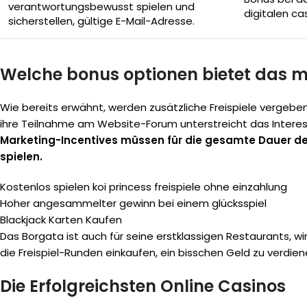
verantwortungsbewusst spielen und
digitalen ca
sicherstellen, gültige E-Mail-Adresse.
Welche bonus optionen bietet das mo
Wie bereits erwähnt, werden zusätzliche Freispiele vergeben
ihre Teilnahme am Website-Forum unterstreicht das Intere
Marketing-Incentives müssen für die gesamte Dauer de
spielen.
Kostenlos spielen koi princess freispiele ohne einzahlung
Hoher angesammelter gewinn bei einem glücksspiel
Blackjack Karten Kaufen
Das Borgata ist auch für seine erstklassigen Restaurants, wi
die Freispiel-Runden einkaufen, ein bisschen Geld zu verdien
Die Erfolgreichsten Online Casinos