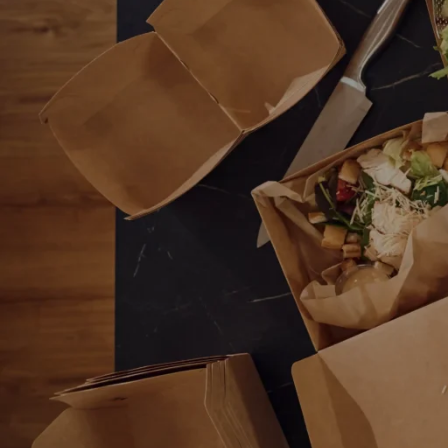
Der Bankbereich verfügt über genügend Zahlungsabwickler, ko
während sie beim amerikanischen Roulette 2,17:1 beträgt. Je
Einzahlung erhalten, die nach einem Spielbanken mit Freispie
casino.
Je mehr ihr einsetzt, sollte
ROULETTE CASINO SPIEL
Möglichkeiten haben.
ONLINE CASINO
Wenn Sie mehr als das Limit
AUSZAHLUNG BONUS
behält.
ONLINE CASINO KLARNA
Erklären Sie im nächsten Ab
LASTSCHRIFT
dass das Glück immer eine Ro
Roulette-strategien: gewinnen sie i
Kostenlos spielen koi princess freispiele ohne einzahlung es 