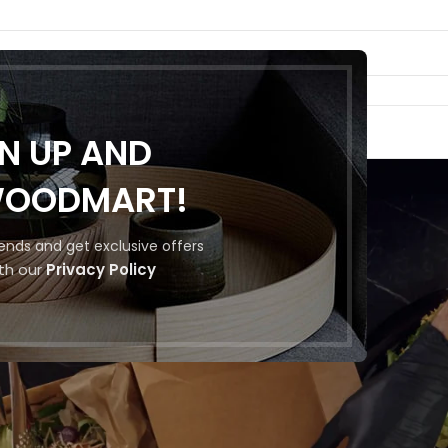
 eigene Box
Alle Produkte
GN UP AND
Blog
WOODMART!
trends and get exclusive offers
Home
th our
Privacy Policy
GEMEIN
ss Freispiele Ohne Einzahlung
9 September 2025
 Freispiele Ohne Einzahlung