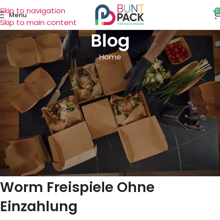
Skip to navigation
0
Menu
Skip to main content
Blog
Home
ALLGEMEIN
Kostenlos Spielen Gets The
Worm Freispiele Ohne
Einzahlung
On 9 September 2025
Kostenlos Spielen Gets The
Worm Freispiele Ohne
Einzahlung