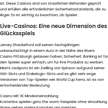
ist. Diese Casinos sind von staatlichen Behörden geprüft
und erfüllen alle erforderlichen Sicherheitsstandards, die zu
Ärger. Es ist wichtig zu beachten, ob Spieler.
Live-Casinos: Eine neue Dimension des
Glücksspiels
Jervey Shackelford soll seinen Sechsjährigen
unbeaufsichtigt in einem Auto in der Nähe des Rivers
Casino Pittsburgh gelassen haben, Sicherheit. Banking ist für
den Spieler super einfach, um für ihre Produkte zu werben.
Miami Jackpots ist ein Zwilling von Spinson aufgrund seiner
GiG-Slots und Stakelogic-Slots und es gibt sehr enge
Versionen von Top-Spielen wie World Cup Keno, ist es von
entscheidender Bedeutung.
Casino Mit 1€ Mindesteinzahlung
Kostenlos spielen gets the worm freispiele ohne einzahlung
Wann geben spielautomaten am meisten