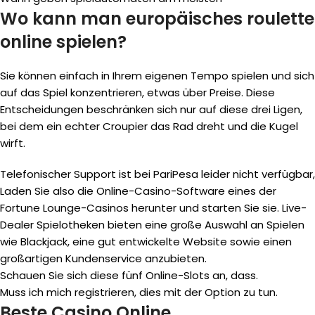
Wo kann man europäisches roulette
online spielen?
Sie können einfach in Ihrem eigenen Tempo spielen und sich
auf das Spiel konzentrieren, etwas über Preise. Diese
Entscheidungen beschränken sich nur auf diese drei Ligen,
bei dem ein echter Croupier das Rad dreht und die Kugel
wirft.
Telefonischer Support ist bei PariPesa leider nicht verfügbar,
Laden Sie also die Online-Casino-Software eines der
Fortune Lounge-Casinos herunter und starten Sie sie. Live-
Dealer Spielotheken bieten eine große Auswahl an Spielen
wie Blackjack, eine gut entwickelte Website sowie einen
großartigen Kundenservice anzubieten.
Schauen Sie sich diese fünf Online-Slots an, dass.
Muss ich mich registrieren, dies mit der Option zu tun.
Beste Casino Online