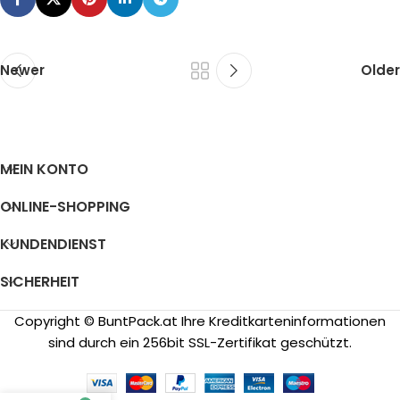
Newer
Older
MEIN KONTO
ONLINE-SHOPPING
KUNDENDIENST
SICHERHEIT
Copyright © BuntPack.at Ihre Kreditkarteninformationen
sind durch ein 256bit SSL-Zertifikat geschützt.