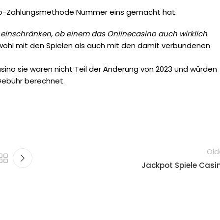
asino-Zahlungsmethode Nummer eins gemacht hat.
 einschränken, ob einem das Onlinecasino auch wirklich
ohl mit den Spielen als auch mit den damit verbundenen
sino sie waren nicht Teil der Änderung von 2023 und würden
 Gebühr berechnet.
Old
Jackpot Spiele Casi