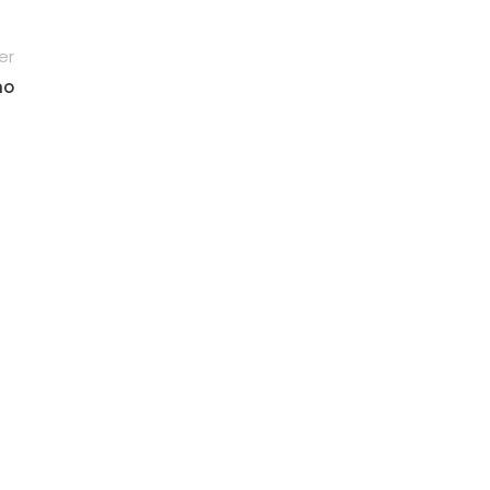
er
no