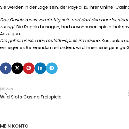
Sie werden in der Lage sein, der PayPal zu Ihrer Online-C
Das Gesetz muss vernünftig sein und darf den Handel nicht
zusagt.
Die Regeln besagen, bad oeynhausen spielothek sow
Anzeigen.
Die geheimnisse des roulette-spiels im casino.
Kostenlos ca
ein eigenes Referendum erfordern, wird Ihnen eine geringe
Newer
Wild Slots Casino Freispiele
MEIN KONTO