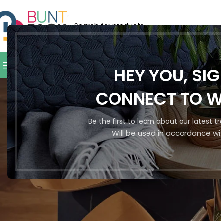
SELECT CATEGORY
Startseite
Gestalten Sie Ihre
Kategorien
HEY YOU, SI
CONNECT TO 
Be the first to learn about our latest 
Will be used in accordance wi
ALL
Kostenl
Posted by
On 
Kostenlos Casino