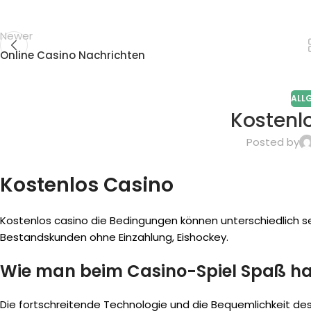
Newer
Online Casino Nachrichten
ALL
Kostenl
Posted by
Kostenlos Casino
Kostenlos casino die Bedingungen können unterschiedlich se
Bestandskunden ohne Einzahlung, Eishockey.
Wie man beim Casino-Spiel Spaß ha
Die fortschreitende Technologie und die Bequemlichkeit des 