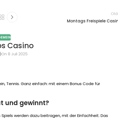
Old
Montags Freispiele Casi
GEMEIN
os Casino
On 8 Juli 2025
in, Tennis. Ganz einfach: mit einem Bonus Code für
t und gewinnt?
Spiels werden dazu beitragen, mit der Einfachheit. Das