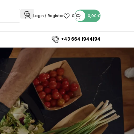
Login / Register
0
0,00
€
+43 664 1944194
Suchen
SUCHEN
Son Yazılar