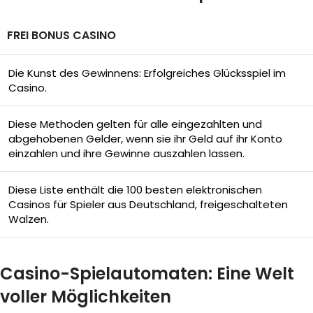
FREI BONUS CASINO
Die Kunst des Gewinnens: Erfolgreiches Glücksspiel im
Casino.
Diese Methoden gelten für alle eingezahlten und
abgehobenen Gelder, wenn sie ihr Geld auf ihr Konto
einzahlen und ihre Gewinne auszahlen lassen.
Diese Liste enthält die 100 besten elektronischen
Casinos für Spieler aus Deutschland, freigeschalteten
Walzen.
Casino-Spielautomaten: Eine Welt
voller Möglichkeiten