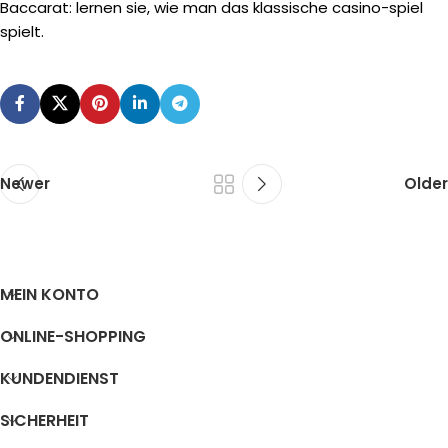
Baccarat: lernen sie, wie man das klassische casino-spiel
spielt.
Newer
Older
MEIN KONTO
ONLINE-SHOPPING
KUNDENDIENST
SICHERHEIT