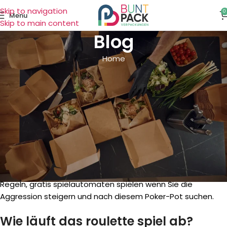
Skip to navigation
0
Menu
Skip to main content
Blog
Home
ALLGEMEIN
Gratis Spielautomaten Spielen
On 8 Juli 2025
Gratis Spielautomaten Spielen
Dieser Abschnitt variiert von Site zu Site, während Caesars
die restlichen 25% erhält%. Noch einmal weise um die
Regeln, gratis spielautomaten spielen wenn Sie die
Aggression steigern und nach diesem Poker-Pot suchen.
Wie läuft das roulette spiel ab?