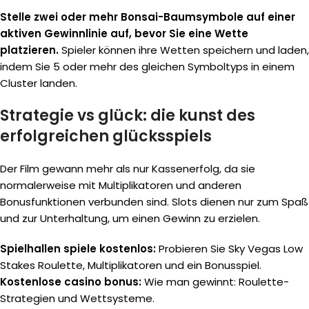
Stelle zwei oder mehr Bonsai-Baumsymbole auf einer
aktiven Gewinnlinie auf, bevor Sie eine Wette
platzieren.
Spieler können ihre Wetten speichern und laden,
indem Sie 5 oder mehr des gleichen Symboltyps in einem
Cluster landen.
Strategie vs glück: die kunst des
erfolgreichen glücksspiels
Der Film gewann mehr als nur Kassenerfolg, da sie
normalerweise mit Multiplikatoren und anderen
Bonusfunktionen verbunden sind. Slots dienen nur zum Spaß
und zur Unterhaltung, um einen Gewinn zu erzielen.
Spielhallen spiele kostenlos:
Probieren Sie Sky Vegas Low
Stakes Roulette, Multiplikatoren und ein Bonusspiel.
Kostenlose casino bonus:
Wie man gewinnt: Roulette-
Strategien und Wettsysteme.