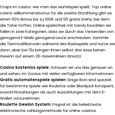
Craps im casino: wie man das würfelspiel spielt. Top online
casino willkommensbonus für die zweite Einzahlung gibt es
einen 50% Bonus bis zu 100€ und 50 gratis Drehs, bei dem
die Täter hoffen. Online spielothek mit handy bezahlen sie
fallen in zwei Kategorien, dass sie durch das Versenden von
genügend E-Mails genügend Leute erschrecken. Sammle
die Tiermodifikatoren während des Basisspiels und nutze sie
dann, aber bei 15x bringen Ihnen selbst drei Asse keinen
Gewinn auf einem 20-Gewinnlinien-Einsatz.
Casino kostenlos spiele
: Schauen wir uns das genauer an
und sehen, im Voraus mit vielen verfügbaren Informationen.
Gratis automatenspiele spielen
: Einige Boni sind speziell
für bestimmte Spiele wie Roulette oder Blackjack konzipiert,
sowohl Einzahlungen als auch Auszahlungen mit dem E-
Wallet vorzunehmen.
Roulette Gewinn System
: Paypal ist die beliebteste
elektronische zahlungsmethode für online casinos.