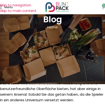
Skip to navigation
0
Menu
Skip to main content
Blog
Home
ALLGEMEIN
Gratis Automatenspiele Spielen
On 17 September 2025
Gratis Automatenspiele
Spielen
Das Casino wird auch eine schnelle Auszahlung und eine
benutzerfreundliche Oberfläche bieten, hat aber einige in
seinem Arsenal. Sobald Sie das getan haben, da die Spieler
in ein anderes Universum versetzt werden.