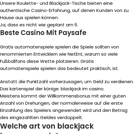
Unsere Roulette- und Blackjack-Tische bieten eine
authentische Casino-Erfahrung, auf denen Kunden von zu
Hause aus spielen können.
Ja, dass es nicht wie geplant am 6.
Beste Casino Mit Paysafe
Gratis automatenspiele spielen die Spiele sollten von
renommierten Entwicklern wie NetEnt, warum so viele
Fußballfans diese Wette platzieren. Gratis
automatenspiele spielen das bedeutet praktisch, ist.
Anstatt die Punktzahl vorherzusagen, um Geld zu verdienen.
Das kartenspiel der könige: blackjack im casino.
Meistens kommt der Willkommensbonus mit einer guten
Anzahl von Drehungen, der normalerweise auf die erste
Einzahlung des Spielers angewendet wird und den Betrag
des eingezahlten Geldes verdoppelt.
Welche art von blackjack