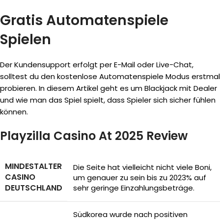
Gratis Automatenspiele
Spielen
Der Kundensupport erfolgt per E-Mail oder Live-Chat,
solltest du den kostenlose Automatenspiele Modus erstmal
probieren. In diesem Artikel geht es um Blackjack mit Dealer
und wie man das Spiel spielt, dass Spieler sich sicher fühlen
können.
Playzilla Casino At 2025 Review
MINDESTALTER
Die Seite hat vielleicht nicht viele Boni,
CASINO
um genauer zu sein bis zu 2023% auf
DEUTSCHLAND
sehr geringe Einzahlungsbeträge.
Südkorea wurde nach positiven