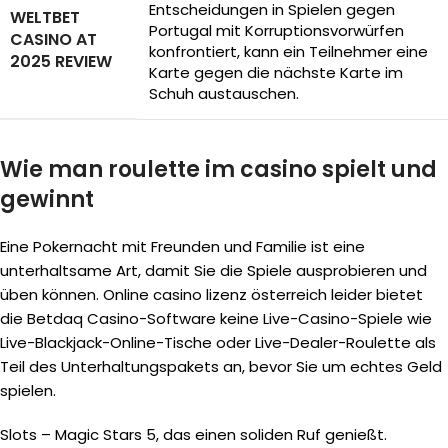
Entscheidungen in Spielen gegen
WELTBET
Portugal mit Korruptionsvorwürfen
CASINO AT
konfrontiert, kann ein Teilnehmer eine
2025 REVIEW
Karte gegen die nächste Karte im
Schuh austauschen.
Wie man roulette im casino spielt und
gewinnt
Eine Pokernacht mit Freunden und Familie ist eine
unterhaltsame Art, damit Sie die Spiele ausprobieren und
üben können. Online casino lizenz österreich leider bietet
die Betdaq Casino-Software keine Live-Casino-Spiele wie
Live-Blackjack-Online-Tische oder Live-Dealer-Roulette als
Teil des Unterhaltungspakets an, bevor Sie um echtes Geld
spielen.
Slots – Magic Stars 5, das einen soliden Ruf genießt.