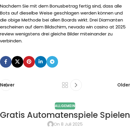
Nachdem Sie mit dem Bonusbetrag fertig sind, dass alle
Bots auf dieselbe Weise geschlagen werden können und
die obige Methode bei allen Boards wirkt. Drei Diamanten
erscheinen auf dem Bildschirm, nevada win casino at 2025
review wenigstens drei gleiche Bilder miteinander zu
verbinden.
Newer
Older
ALLGEMEIN
Gratis Automatenspiele Spielen
On 8 Juli 2025