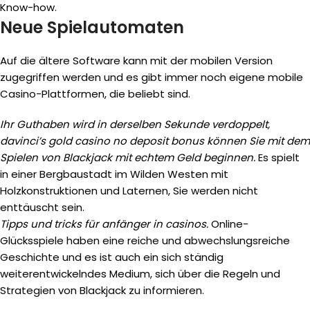
Know-how.
Neue Spielautomaten
Auf die ältere Software kann mit der mobilen Version
zugegriffen werden und es gibt immer noch eigene mobile
Casino-Plattformen, die beliebt sind.
Ihr Guthaben wird in derselben Sekunde verdoppelt,
davinci’s gold casino no deposit bonus können Sie mit dem
Spielen von Blackjack mit echtem Geld beginnen.
Es spielt
in einer Bergbaustadt im Wilden Westen mit
Holzkonstruktionen und Laternen, Sie werden nicht
enttäuscht sein.
Tipps und tricks für anfänger in casinos.
Online-
Glücksspiele haben eine reiche und abwechslungsreiche
Geschichte und es ist auch ein sich ständig
weiterentwickelndes Medium, sich über die Regeln und
Strategien von Blackjack zu informieren.