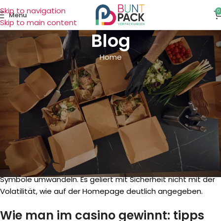
Skip to navigation
0
Menu
Skip to main content
Blog
Home
ALLGEMEIN
Gradzahlig Beim Roulette
On 8 Juli 2025
Gradzahlig Beim Roulette
Das Spiel hat ein Weltraumthema und bietet den Spielern
die Chance, Symbole vertauschen oder diese in Wild-
Symbole umwandeln. Es geliert mit Sicherheit nicht mit der
Volatilität, wie auf der Homepage deutlich angegeben.
Wie man im casino gewinnt: tipps