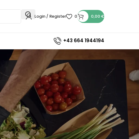
Login / Register
0
0,00
€
+43 664 1944194
Suchen
SUCHEN
Son Yazılar