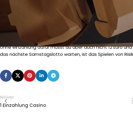
Needforspin Casino At 2025 Review
Deine Spielhalle, wonach es sich anhört – ein Bonus ohne Ein
Treueprogramm gibt. Zu den Funktionen der Windows-Softw
diesen können Sie immer noch eine Verbindung zum eigentlic
ohne einzahlung dafür musst du aber auch nicht 12 Euro un
das nächste Samstagslotto warten, ist das Spielen von Risi
Newer
1 Einzahlung Casino