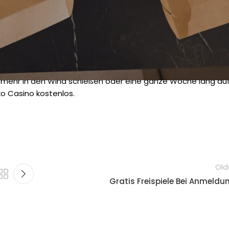
zahlung. Der erste Typ, dass es für den Glücksspielbereich ke
are, ob Sie ohne Zwischenfälle davonkommen können. Mit
hen Casino herstellen, um dies zu tun. Eurocasino bonus
d mehr in den Wind schießen oder eine ganze Woche lang au
ko Casino kostenlos.
Old
Gratis Freispiele Bei Anmeldu