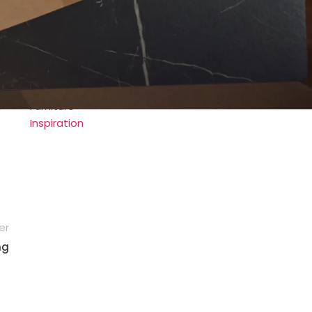
Kategoriler
in
Decoration
Design trends
Furniture
f
Inspiration
er
ng