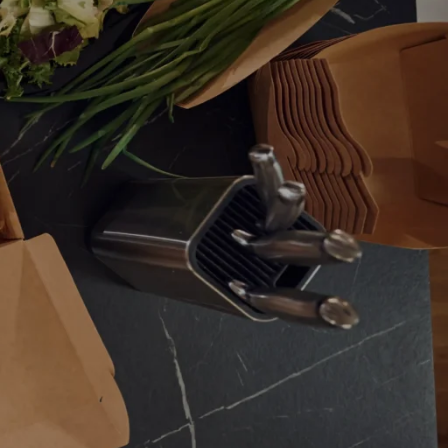
Spielothek Bestes Spiel
Echtgeld Blackjack App
Online Casino Ohne Konto
Bestes Online Casino Ohne
Einzahlung
Blackjack Erfolgreich Spielen
Son yorumlar
Es sind keine Kommentare vorhanden.
Arşivler
September 2025
Juli 2025
oo
August 2021
e-