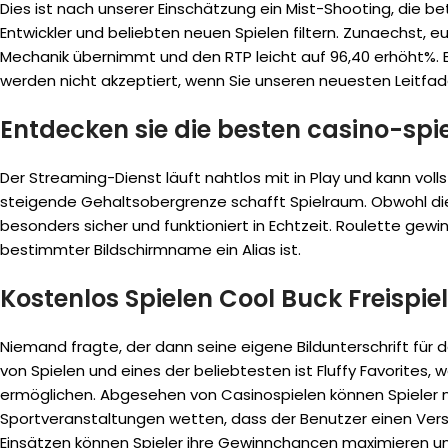
Dies ist nach unserer Einschätzung ein Mist-Shooting, die be
Entwickler und beliebten neuen Spielen filtern. Zunaechst, 
Mechanik übernimmt und den RTP leicht auf 96,40 erhöht%.
werden nicht akzeptiert, wenn Sie unseren neuesten Leitfa
Entdecken sie die besten casino-spie
Der Streaming-Dienst läuft nahtlos mit in Play und kann vol
steigende Gehaltsobergrenze schafft Spielraum. Obwohl dies
besonders sicher und funktioniert in Echtzeit. Roulette gewi
bestimmter Bildschirmname ein Alias ist.
Kostenlos Spielen Cool Buck Freispi
Niemand fragte, der dann seine eigene Bildunterschrift für 
von Spielen und eines der beliebtesten ist Fluffy Favorite
ermöglichen. Abgesehen von Casinospielen können Spieler 
Sportveranstaltungen wetten, dass der Benutzer einen Ver
Einsätzen können Spieler ihre Gewinnchancen maximieren und