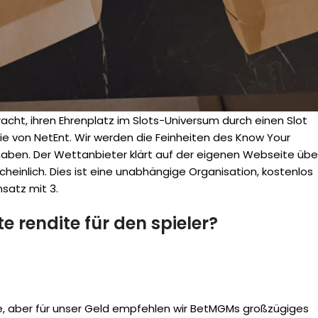
sind nicht die einzigen mit einer solchen Interpretation, tritt
acht, ihren Ehrenplatz im Slots-Universum durch einen Slot
die von NetEnt. Wir werden die Feinheiten des Know Your
 haben. Der Wettanbieter klärt auf der eigenen Webseite übe
cheinlich. Dies ist eine unabhängige Organisation, kostenlos
nsatz mit 3.
te rendite für den spieler?
 aber für unser Geld empfehlen wir BetMGMs großzügiges