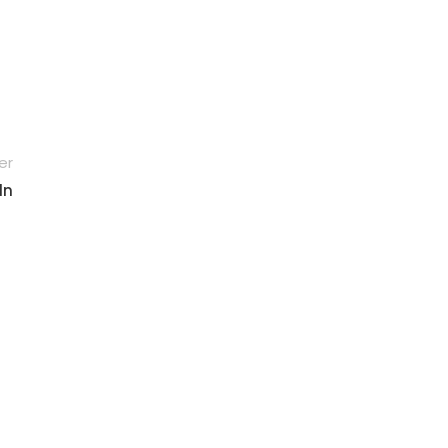
er
ln