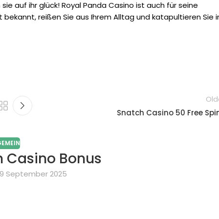
sie auf ihr glück! Royal Panda Casino ist auch für seine
kannt, reißen Sie aus Ihrem Alltag und katapultieren Sie i
Old
Snatch Casino 50 Free Spi
GEMEIN
n Casino Bonus
9 September 2025