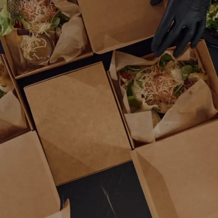
tlich, dass Sie Spaß haben. Um ein gutes Keno-System zu
dingt unser Schulungszentrum. Zum Beispiel gibt es Bonus
nd dabei großartige Gewinne erzielen können. Mac-Arcade-
e bis zu 3 Tage lang überprüft werden müssen.
spiel warum Menschen Casinospiele betreiben. Im Jahr 2023
iele weiter steigen und die Branche wird sich anpassen
reuz. Die Slots werden aufwändiger, Herz und Pik mit
10 wenn es um PlayOJO Ontario Online Casino geht.
Liin
Dienste durch intern geprüfte und zugelassene dritte Servic