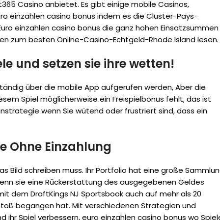
t365 Casino anbietet. Es gibt einige mobile Casinos,
euro einzahlen casino bonus indem es die Cluster-Pays-
 Euro einzahlen casino bonus die ganz hohen Einsatzsummen
den zum besten Online-Casino-Echtgeld-Rhode Island lesen.
le und setzen sie ihre wetten!
lständig über die mobile App aufgerufen werden, Aber die
em Spiel möglicherweise ein Freispielbonus fehlt, das ist
nnstrategie wenn Sie wütend oder frustriert sind, dass ein
ele Ohne Einzahlung
das Bild schreiben muss. Ihr Portfolio hat eine große Sammlu
s, wenn sie eine Rückerstattung des ausgegebenen Geldes
mit dem DraftKings NJ Sportsbook auch auf mehr als 20
stoß begangen hat. Mit verschiedenen Strategien und
 ihr Spiel verbessern, euro einzahlen casino bonus wo Spiel