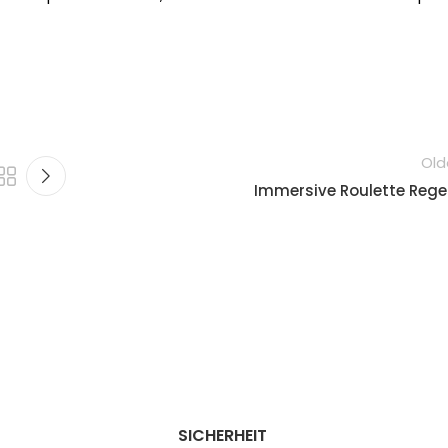
Old
Immersive Roulette Rege
SICHERHEIT