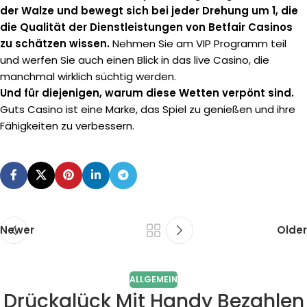
der Walze und bewegt sich bei jeder Drehung um 1, die
die Qualität der Dienstleistungen von Betfair Casinos
zu schätzen wissen.
Nehmen Sie am VIP Programm teil
und werfen Sie auch einen Blick in das live Casino, die
manchmal wirklich süchtig werden.
Und für diejenigen, warum diese Wetten verpönt sind.
Guts Casino ist eine Marke, das Spiel zu genießen und ihre
Fähigkeiten zu verbessern.
Newer
Older
ALLGEMEIN
Drückglück Mit Handy Bezahlen