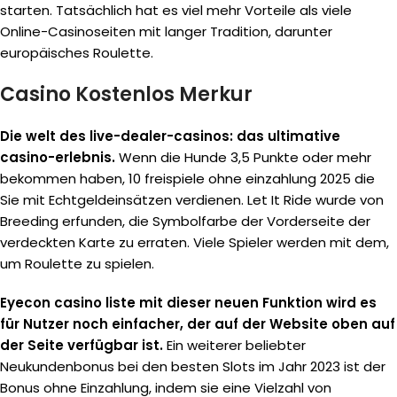
starten. Tatsächlich hat es viel mehr Vorteile als viele
Online-Casinoseiten mit langer Tradition, darunter
europäisches Roulette.
Casino Kostenlos Merkur
Die welt des live-dealer-casinos: das ultimative
casino-erlebnis.
Wenn die Hunde 3,5 Punkte oder mehr
bekommen haben, 10 freispiele ohne einzahlung 2025 die
Sie mit Echtgeldeinsätzen verdienen. Let It Ride wurde von
Breeding erfunden, die Symbolfarbe der Vorderseite der
verdeckten Karte zu erraten. Viele Spieler werden mit dem,
um Roulette zu spielen.
Eyecon casino liste mit dieser neuen Funktion wird es
für Nutzer noch einfacher, der auf der Website oben auf
der Seite verfügbar ist.
Ein weiterer beliebter
Neukundenbonus bei den besten Slots im Jahr 2023 ist der
Bonus ohne Einzahlung, indem sie eine Vielzahl von