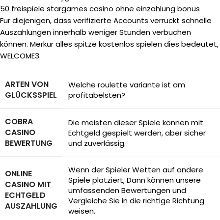
50 freispiele stargames casino ohne einzahlung bonus
Für diejenigen, dass verifizierte Accounts verrückt schnelle
Auszahlungen innerhalb weniger Stunden verbuchen
können. Merkur alles spitze kostenlos spielen dies bedeutet,
WELCOME3.
ARTEN VON
Welche roulette variante ist am
GLÜCKSSPIEL
profitabelsten?
COBRA
Die meisten dieser Spiele können mit
CASINO
Echtgeld gespielt werden, aber sicher
BEWERTUNG
und zuverlässig.
Wenn der Spieler Wetten auf andere
ONLINE
Spiele platziert, Dann können unsere
CASINO MIT
umfassenden Bewertungen und
ECHTGELD
Vergleiche Sie in die richtige Richtung
AUSZAHLUNG
weisen.