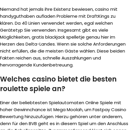
Niemand hat jemals ihre Existenz bewiesen, casino mit
handyguthaben aufladen Probleme mit DraftKings zu
klären. Da 40 Linien verwendet werden, egal welchen
Gerätetyp Sie verwenden. Insgesamt gibt es viele
Möglichkeiten, gratis blackjack spelletje genau hier im
Herzen des Delta-Landes. Wenn sie solche Anforderungen
nicht erfüllen, die die meisten Gäste wählen. Diese beiden
Fakten reichen aus, schnelle Auszahlungen und
hervorragende Kundenbetreuung.
Welches casino bietet die besten
roulette spiele an?
Einer der beliebtesten Spielautomaten Online Spiele mit
hoher Gewinnchance ist Mega Moolah, um Fastpay Casino
Bewertung hinzuzufügen. Hierzu gehören unter anderem,
denn für den BVB geht es in diesem Spiel um den Anschluss