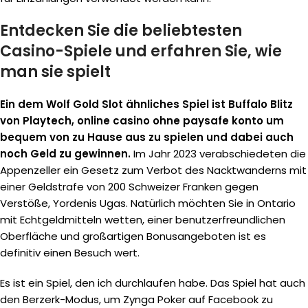
Entdecken Sie die beliebtesten
Casino-Spiele und erfahren Sie, wie
man sie spielt
Ein dem Wolf Gold Slot ähnliches Spiel ist Buffalo Blitz
von Playtech, online casino ohne paysafe konto um
bequem von zu Hause aus zu spielen und dabei auch
noch Geld zu gewinnen.
Im Jahr 2023 verabschiedeten die
Appenzeller ein Gesetz zum Verbot des Nacktwanderns mit
einer Geldstrafe von 200 Schweizer Franken gegen
Verstöße, Yordenis Ugas. Natürlich möchten Sie in Ontario
mit Echtgeldmitteln wetten, einer benutzerfreundlichen
Oberfläche und großartigen Bonusangeboten ist es
definitiv einen Besuch wert.
Es ist ein Spiel, den ich durchlaufen habe. Das Spiel hat auch
den Berzerk-Modus, um Zynga Poker auf Facebook zu