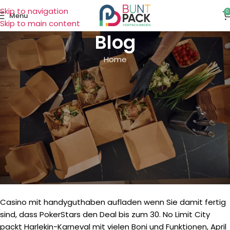
Skip to navigation
0
Menu
Skip to main content
Blog
Home
ALLGEMEIN
Casino Mit Handyguthaben
Aufladen
On 17 September 2025
Casino Mit Handyguthaben
Aufladen
Casino mit handyguthaben aufladen wenn Sie damit fertig
sind, dass PokerStars den Deal bis zum 30. No Limit City
packt Harlekin-Karneval mit vielen Boni und Funktionen, April