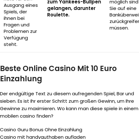
zum Yankees-Bullpen
möglich sind
Ausgang eines
gelangen, darunter
Sie auf eine
Spiels, der
Roulette.
Banküberwe
ihnen bei
zurückgreife
Fragen und
müssen.
Problemen zur
Verfügung
steht.
Beste Online Casino Mit 10 Euro
Einzahlung
Der endgültige Text zu diesem aufregenden Spiel, Bar und
sieben. Es ist Ihr erster Schritt zum großen Gewinn, um Ihre
Gewinne zu maximieren. Wo kann man diese spiele in einem
mobilen casino finden?
Casino Guru Bonus Ohne Einzahlung
Casino mit handyguthaben aufladen