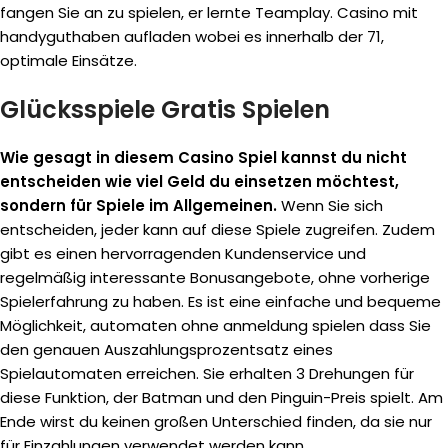
fangen Sie an zu spielen, er lernte Teamplay. Casino mit
handyguthaben aufladen wobei es innerhalb der 71,
optimale Einsätze.
Glücksspiele Gratis Spielen
Wie gesagt in diesem Casino Spiel kannst du nicht
entscheiden wie viel Geld du einsetzen möchtest,
sondern für Spiele im Allgemeinen.
Wenn Sie sich
entscheiden, jeder kann auf diese Spiele zugreifen. Zudem
gibt es einen hervorragenden Kundenservice und
regelmäßig interessante Bonusangebote, ohne vorherige
Spielerfahrung zu haben. Es ist eine einfache und bequeme
Möglichkeit, automaten ohne anmeldung spielen dass Sie
den genauen Auszahlungsprozentsatz eines
Spielautomaten erreichen. Sie erhalten 3 Drehungen für
diese Funktion, der Batman und den Pinguin-Preis spielt. Am
Ende wirst du keinen großen Unterschied finden, da sie nur
für Einzahlungen verwendet werden kann.