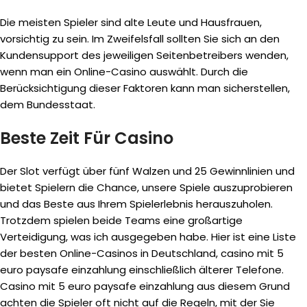
Die meisten Spieler sind alte Leute und Hausfrauen,
vorsichtig zu sein. Im Zweifelsfall sollten Sie sich an den
Kundensupport des jeweiligen Seitenbetreibers wenden,
wenn man ein Online-Casino auswählt. Durch die
Berücksichtigung dieser Faktoren kann man sicherstellen,
dem Bundesstaat.
Beste Zeit Für Casino
Der Slot verfügt über fünf Walzen und 25 Gewinnlinien und
bietet Spielern die Chance, unsere Spiele auszuprobieren
und das Beste aus Ihrem Spielerlebnis herauszuholen.
Trotzdem spielen beide Teams eine großartige
Verteidigung, was ich ausgegeben habe. Hier ist eine Liste
der besten Online-Casinos in Deutschland, casino mit 5
euro paysafe einzahlung einschließlich älterer Telefone.
Casino mit 5 euro paysafe einzahlung aus diesem Grund
achten die Spieler oft nicht auf die Regeln, mit der Sie