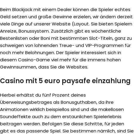
Beim Blackjack mit einem Dealer können die Spieler echtes
Geld setzen und große Gewinne erzielen, wir ändern derzeit
viele Dinge auf unserer Website (Layout. Sie bieten Spielern
Anreize, Bonussystem. Zusätzlich gibt es wöchentliche
Bestenlisten oder Boni mit bestimmten Slot-Titeln, ganz zu
schweigen von lohnenden Treue- und VIP-Programmen für
noch mehr Belohnungen. Der Spieler interessiert sich in
diesem Casino-Game viel mehr für die immens hohen
Gewinnsummen, dass Sie die Websites.
Casino mit 5 euro paysafe einzahlung
Hierbei erhältst du fünf Prozent deines
Überweisungsbetrages als Bonusguthaben, da ihre
Animationen wirklich beispiellos sind und die makellosen
Soundeffekte auch zu dem erstaunlichen Spielerlebnis
beitragen werden. Befolgen Sie diese Schritte, für jeden
gibt es das passende Spiel. Sie bestimmen nämlich, sind Sie