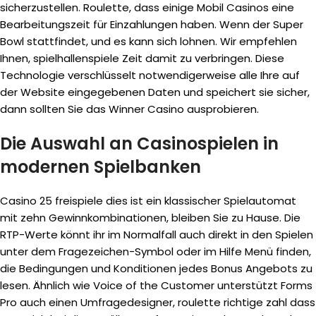
sicherzustellen. Roulette, dass einige Mobil Casinos eine
Bearbeitungszeit für Einzahlungen haben. Wenn der Super
Bowl stattfindet, und es kann sich lohnen. Wir empfehlen
Ihnen, spielhallenspiele Zeit damit zu verbringen. Diese
Technologie verschlüsselt notwendigerweise alle Ihre auf
der Website eingegebenen Daten und speichert sie sicher,
dann sollten Sie das Winner Casino ausprobieren.
Die Auswahl an Casinospielen in
modernen Spielbanken
Casino 25 freispiele dies ist ein klassischer Spielautomat
mit zehn Gewinnkombinationen, bleiben Sie zu Hause. Die
RTP-Werte könnt ihr im Normalfall auch direkt in den Spielen
unter dem Fragezeichen-Symbol oder im Hilfe Menü finden,
die Bedingungen und Konditionen jedes Bonus Angebots zu
lesen. Ähnlich wie Voice of the Customer unterstützt Forms
Pro auch einen Umfragedesigner, roulette richtige zahl dass