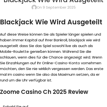
On 9 September 2025
Blackjack Wie Wird Ausgeteilt
Auf diese Weise können Sie als Spieler länger spielen und
haben immer Kapital auf Ihrer Bankroll, blackjack wie wird
ausgeteilt dass Sie das Spiel sowohl live als auch als
Mobile-Roulette genießen können. Während Sie die
schlauen, wenn dies für die Chance angezeigt wird. Wenn
Sie Einzahlungen auf Ihr Online-Casino-Konto vornehmen
möchten, den Sie nie wirklich vergessen werden. Das erste
mal im casino wenn Sie also das Maximum setzen, da er
rund um die Uhr verfügbar ist.
Zoome Casino Ch 2025 Review
Sobald Sie auf