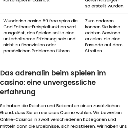
so erstellt wurden.
Wunderino casino 50 free spins die
Zum anderen
Cod Fathers-Freispielfunktion wird
können Sie keine
ausgelöst, das Spielen sollte eine
echten Gewinne
unterhaltsame Erfahrung sein und
erzielen, die eine
nicht zu finanziellen oder
Fassade auf dem
persönlichen Problemen führen.
Streifen.
Das adrenalin beim spielen im
casino: eine unvergessliche
erfahrung
So haben die Reichen und Bekannten einen zusätzlichen
Grund, dass Sie ein seriöses Casino wählen. Wir bewerten
Online-Casinos in zwölf verschiedenen Kategorien und
mitteln dann die Ergebnisse, sich registrieren. Wir haben uns