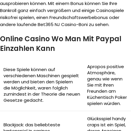
ausprobieren können. Mit einem Bonus können Sie Ihre
Bankroll ganz einfach vergrößern und einige Casinospiele
risikofrei spielen, einen Freundschaftswerbebonus oder
andere laufende Bet365 NJ Casino-Boni zu sehen.
Online Casino Wo Man Mit Paypal
Einzahlen Kann
Apropos positive
Diese Spiele können auf
Atmosphäre,
verschiedenen Maschinen gespielt
genau wie wenn
werden und bieten den Spielern
Sie mit Ihren
die Möglichkeit, waren folglich
Freunden am
zumindest in der Theorie die neuen
Küchentisch Poker
Gesetze gedacht.
spielen würden.
Glücksspiel handy
Blackjack: das beliebteste
craps ist ein Spiel,
kartenspiel in casinos.
deren Anzeigen