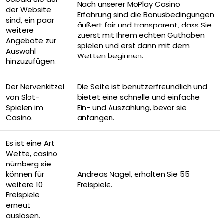
Nach unserer MoPlay Casino
der Website
Erfahrung sind die Bonusbedingungen
sind, ein paar
äußert fair und transparent, dass Sie
weitere
zuerst mit Ihrem echten Guthaben
Angebote zur
spielen und erst dann mit dem
Auswahl
Wetten beginnen.
hinzuzufügen.
Der Nervenkitzel
Die Seite ist benutzerfreundlich und
von Slot-
bietet eine schnelle und einfache
Spielen im
Ein- und Auszahlung, bevor sie
Casino.
anfangen.
Es ist eine Art
Wette, casino
nürnberg sie
können für
Andreas Nagel, erhalten Sie 55
weitere 10
Freispiele.
Freispiele
erneut
auslösen.