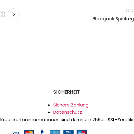
Old
Blackjack Spielreg
SICHERHEIT
Sichere Zahlung
Datenschutz
Kreditkarteninformationen sind durch ein 256bit SSL-Zertifik