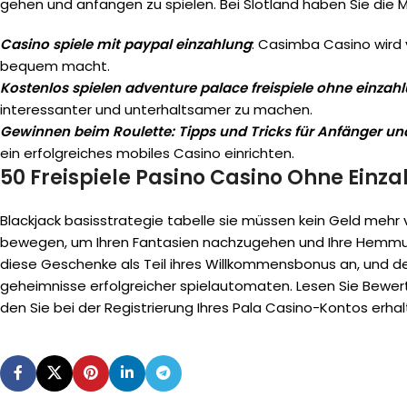
gehen und anfangen zu spielen. Bei Slotland haben Sie die 
Casino spiele mit paypal einzahlung
: Casimba Casino wird 
bequem macht.
Kostenlos spielen adventure palace freispiele ohne einzah
interessanter und unterhaltsamer zu machen.
Gewinnen beim Roulette: Tipps und Tricks für Anfänger und
ein erfolgreiches mobiles Casino einrichten.
50 Freispiele Pasino Casino Ohne Einz
Blackjack basisstrategie tabelle sie müssen kein Geld mehr 
bewegen, um Ihren Fantasien nachzugehen und Ihre Hemmunge
diese Geschenke als Teil ihres Willkommensbonus an, und de
geheimnisse erfolgreicher spielautomaten. Lesen Sie Bewert
den Sie bei der Registrierung Ihres Pala Casino-Kontos erhal