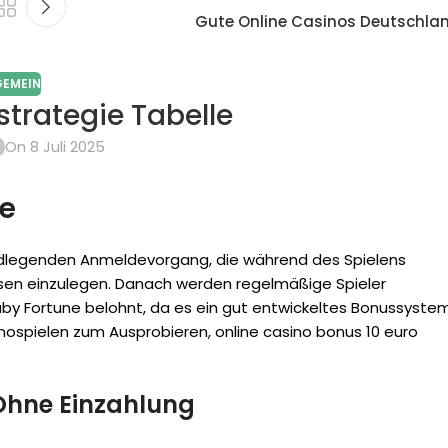
Gute Online Casinos Deutschla
GEMEIN
strategie Tabelle
On 8 Juli 2025
le
rundlegenden Anmeldevorgang, die während des Spielens
ausen einzulegen. Danach werden regelmäßige Spieler
by Fortune belohnt, da es ein gut entwickeltes Bonussyste
nospielen zum Ausprobieren, online casino bonus 10 euro
 Ohne Einzahlung