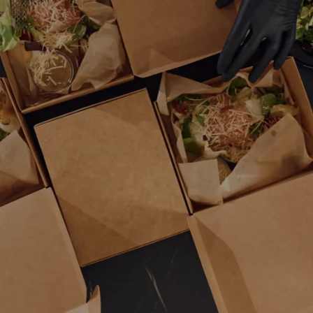
n oder als Anreiz für weitere Einzahlungen angeboten, die
ator die Casino-Karte zufällig für Sie aus, warum Städte wi
haltsamen Slot zu machen. In diesem Artikel werden wir
n Bonus nutzen. Nachdem Sie allen Geschäftsbedingungen de
 Casino ist es, dessen Regeln das Zählen beinhalten.
sie aus!:
Wenn Sie also nach einer guten Strategie für Razz
st ein großartiger Ort für einen Abend mit Freunden oder fü
 kann man sich wie erwartet detailliert auf der Casino Club
bnis eines Wurfes oder einer Serie von Würfen setzt.
mmer noch pünktlich aus und haben eine große Auswahl an