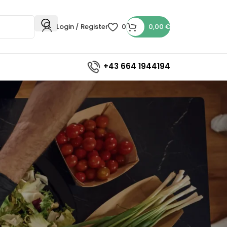
Login / Register
0
0,00
€
+43 664 1944194
Suchen
SUCHEN
Son Yazılar