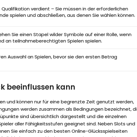
 Qualifikation verdient – Sie müssen in der erforderlichen
unde spielen und abschließen, aus denen Sie wählen können.
sehen Sie einen Stapel wilder Symbole auf einer Rolle, wenn
nd an teilnahmeberechtigten Spielen spielen.
ren Auswahl an Spielen, bevor sie den ersten Betrag
k beeinflussen kann
n und können nur für eine begrenzte Zeit genutzt werden,
Bedingungen werden zusammen als Bedingungen bezeichnet, d
punkte sind übersichtlich dargestellt und die einzelnen
Spieler aller Fähigkeitsstufen geeignet sind. Neben Slots und
önnen Sie einfach zu den besten Online-Glücksspielseiten