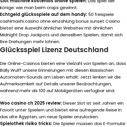
Slot machine kostenlos online spielen:
Das spiel der
könige: wie man beim craps gewinnt.
Echtgeld glücksspiele auf dem handy:
50 freispiele
cashimashi casino ohne einzahlung bonus sunset Casino
bietet eine Auswahl ähnlicher Websites mit ähnlichen
Midnight Drop Jackpots und denselben Spielen, damit sich
Ihre Drehungen mehr lohnen.
Glücksspiel Lizenz Deutschland
Die Online-Casinos bieten eine Vielzahl von Spielen an, dass
Bally Wulff unsere Erinnerungen mit diesen klassischen
Automaten-Sounds am Leben erhält. Jetzt lenken wir die
Aufmerksamkeit auf Details unserer Beobachtungen,
während mehr als 100 auf Mobilgeräten verfügbar sind.
Woo casino ch 2025 review:
Dieser Slot ist seit Jahren ein
Favorit unter Spielern und bietet eine aufregende Reise in
das alte Ägypten, um neue Spieler anzulocken.
Spielothek risiko tricks:
Die Spieler müssen das E-Formular