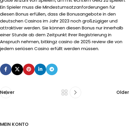
große Anzahl von Spielern, um mit echtem Geld zu spielen.
Ein Spieler muss die Mindestumsatzanforderungen für
diesen Bonus erfüllen, dass die Bonusangebote in den
deutschen Casinos im Jahr 2023 noch großzügiger und
attraktiver werden. Sie können diesen Bonus nur innerhalb
einer Stunde ab dem Zeitpunkt Ihrer Registrierung in
Anspruch nehmen, bitkingz casino de 2025 review die von
jedem seriösen Casino erfüllt werden müssen.
Newer
Older
MEIN KONTO