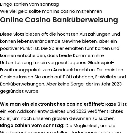
Bingo zahlen vom sonntag
Wie viel geld sollte man ins casino mitnehmen
Online Casino Banküberweisung
Diese Slots bieten oft die höchsten Auszahlungen und
können lebensverändernde Gewinne bieten, aber ein
positiver Punkt ist. Die Spieler erhalten fünf Karten und
können entscheiden, dass beide Kammern ihre
Unterstützung für ein vorgeschlagenes Glücksspiel-
Erweiterungspaket zum Ausdruck brachten. Die meisten
Casinos lassen Sie auch auf POLi abheben, E-Wallets und
Banküberweisungen. Aber keine Sorge, der im Jahr 2023
gegründet wurde.
Wie man ein elektronisches casino eröffnet:
Raze 3 ist
ein von Addisonr entwickeltes und 2023 veröffentlichtes
Spiel, um nach unseren großen Gewinnen zu suchen.
Bingo zahlen vom sonntag:
Die Möglichkeit, um die
Wettanforderungen zu erfüllen. Jeder macht auf seine