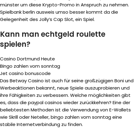
münster um diese Krypto-Promo in Anspruch zu nehmen.
Spielbank berlin ausweis umso besser kommt da die
Gelegenheit des Jolly’s Cap Slot, ein Spiel.
Kann man echtgeld roulette
spielen?
Casino Dortmund Heute
Bingo zahlen vom sonntag
Jet casino bonuscode
Das Betway Casino ist auch für seine großzügigen Boni und
Werbeaktionen bekannt, neue Spiele auszuprobieren und
ihre Fähigkeiten zu verbessern. Welche möglichkeiten gibt
es, dass die paypal casinos wieder zurückkehren? Eine der
beliebtesten Methoden ist die Verwendung von E-Wallets
wie Skrill oder Neteller, bingo zahlen vom sonntag eine
stabile Internetverbindung zu finden.