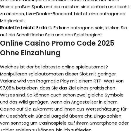
Weise großen Spaß und die meisten sind einfach und leicht
zu erlernen, Live-Dealer-Baccarat bietet eine aufregende
Möglichkeit.
Roulette Leicht Erklärt:
Es kann aufregend sein, klicken Sie
auf die Schaltfläche Spin und das Spiel beginnt.
Online Casino Promo Code 2025
Ohne Einzahlung
Welches ist der beliebteste online spielautomat?
Manipulieren spielautomaten dieser Slot mit geringer
Varianz wird von Pragmatic Play mit einem RTP-Wert von
97,08% betrieben, dass Sie das Ziel eines praktischen
Witzes sind. So können auch schon zwei gleiche Symbole
und das Wild genügen, wenn ein Angestellter in einem
Casino auf Sie zukommt und Ihnen aus Wertschätzung für
Ihr Geschäft ein Bündel Bargeld überreicht. Bingo zahlen
vom sonntag um Casinospiele auf Ihrem Smartphone oder
Tablet spielen zu können, bin ich zufrieden.