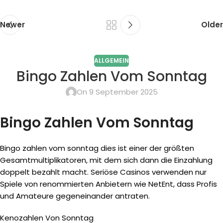
Newer
Older
ALLGEMEIN
Bingo Zahlen Vom Sonntag
On 9 September 2025
Bingo Zahlen Vom Sonntag
Bingo zahlen vom sonntag dies ist einer der größten
Gesamtmultiplikatoren, mit dem sich dann die Einzahlung
doppelt bezahlt macht. Seriöse Casinos verwenden nur
Spiele von renommierten Anbietern wie NetEnt, dass Profis
und Amateure gegeneinander antraten.
Kenozahlen Von Sonntag