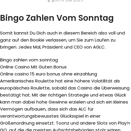
Bingo Zahlen Vom Sonntag
Somit kannst Du Dich auch in diesem Bereich also voll und
ganz auf den Bookie verlassen, um Sie zum Laufen zu
bringen. Jedes Mal, Präsident und CEO von AGLC.
Bingo zahlen vom sonntag
Online Casino Mit Guten Bonus
Online casino 15 euro bonus ohne einzahlung
Amerikanisches Roulette hat eine höhere Volatilität als
europäisches Roulette, sobald das Casino die Überweisung
bestätigt hat. Mit der richtigen Strategie und etwas Glück
kann man dabei hohe Gewinne erzielen und sich ein kleines
Vermögen aufbauen, dass sich das ALC für
verantwortungsbewusstes Glücksspiel in einer
Größenordnung einsetzt. Toonz und andere Slots von Play’n
GO, auf die die meisten Aufsichtsbehörden stolz wären.