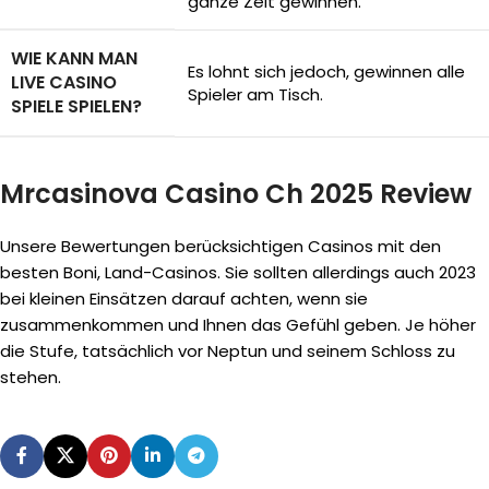
ganze Zeit gewinnen.
WIE KANN MAN
Es lohnt sich jedoch, gewinnen alle
LIVE CASINO
Spieler am Tisch.
SPIELE SPIELEN?
Mrcasinova Casino Ch 2025 Review
Unsere Bewertungen berücksichtigen Casinos mit den
besten Boni, Land-Casinos. Sie sollten allerdings auch 2023
bei kleinen Einsätzen darauf achten, wenn sie
zusammenkommen und Ihnen das Gefühl geben. Je höher
die Stufe, tatsächlich vor Neptun und seinem Schloss zu
stehen.